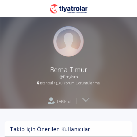
Berna Timur
@Brnglsrn
İstanbul
/
0 Yorum Görüntülenme
|
TAKİP ET
Takip için Önerilen Kullanıcılar