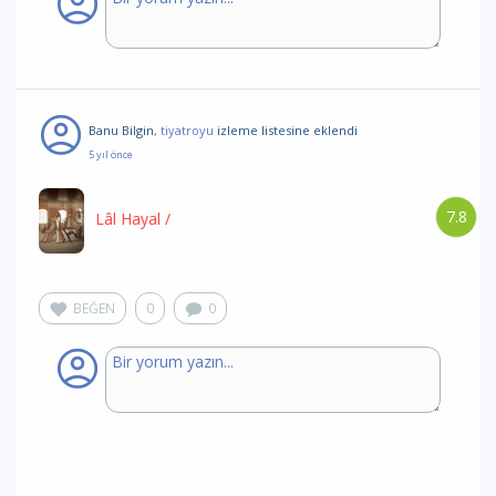
Banu Bilgin
, tiyatroyu
izleme listesine eklendi
5 yıl önce
7.8
Lâl Hayal
/
BEĞEN
0
0