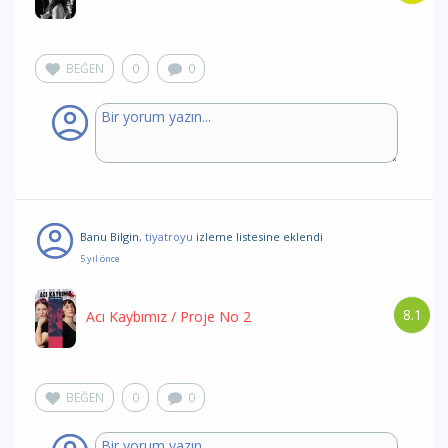
BEĞEN
0
0
Banu Bilgin
, tiyatroyu
izleme listesine eklendi
5 yıl önce
8.1
Acı Kaybımız
/ Proje No 2
BEĞEN
0
0