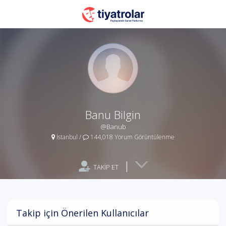
Banu Bilgin
@Banub
İstanbul
/
144,018 Yorum Görüntülenme
|
TAKİP ET
Takip için Önerilen Kullanıcılar