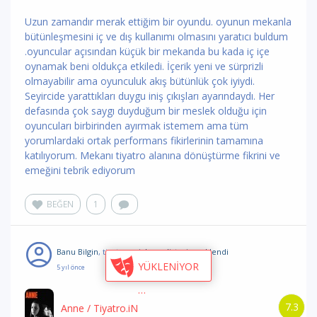
Uzun zamandır merak ettiğim bir oyundu. oyunun mekanla
bütünleşmesini iç ve dış kullanımı olmasını yaratıcı buldum
.oyuncular açısından küçük bir mekanda bu kada iç içe
oynamak beni oldukça etkiledi. İçerik yeni ve sürprizli
olmayabilir ama oyunculuk akış bütünlük çok iyiydi.
Seyircide yarattıkları duygu iniş çıkışları ayarındaydı. Her
defasında çok saygı duyduğum bir meslek olduğu için
oyuncuları birbirinden ayırmak istemem ama tüm
yorumlardaki ortak performans fikirlerinin tamamına
katılıyorum. Mekanı tiyatro alanına dönüştürme fikrini ve
emeğini tebrik ediyorum
BEĞEN
1
Banu Bilgin
, tiyatroyu
izleme listesine eklendi
YÜKLENİYOR
5 yıl önce
7.3
Anne
/ Tiyatro.iN