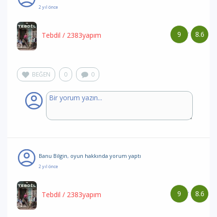
2 yıl önce
9
8.6
/
Tebdil
/ 2383yapım
BEĞEN
0
0
Banu Bilgin
,
oyun hakkında yorum
yaptı
2 yıl önce
9
8.6
/
Tebdil
/ 2383yapım