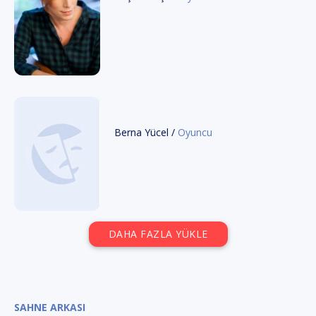
Berna Yücel /
Oyuncu
DAHA FAZLA YÜKLE
SAHNE ARKASI