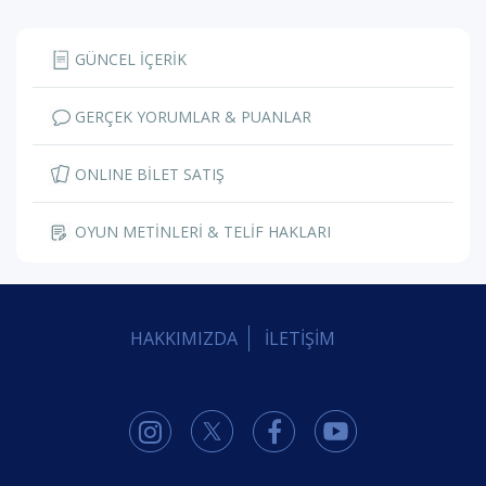
GÜNCEL İÇERİK
GERÇEK YORUMLAR & PUANLAR
ONLINE BİLET SATIŞ
OYUN METİNLERİ & TELİF HAKLARI
HAKKIMIZDA
İLETİŞİM