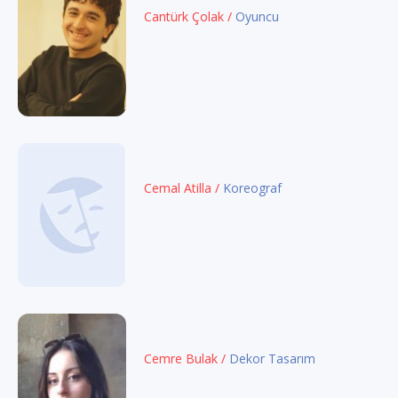
Cantürk Çolak /
Oyuncu
Cemal Atilla /
Koreograf
Cemre Bulak /
Dekor Tasarım