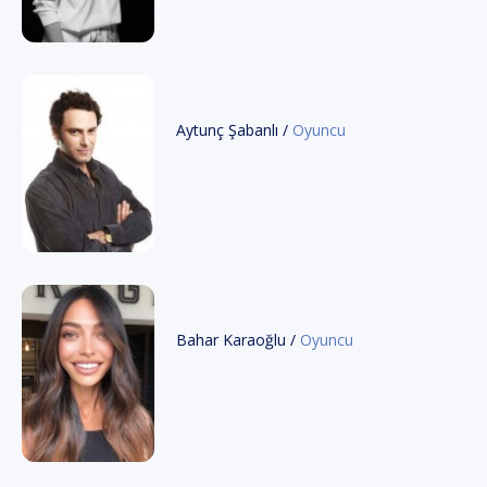
Aytunç Şabanlı /
Oyuncu
Bahar Karaoğlu /
Oyuncu