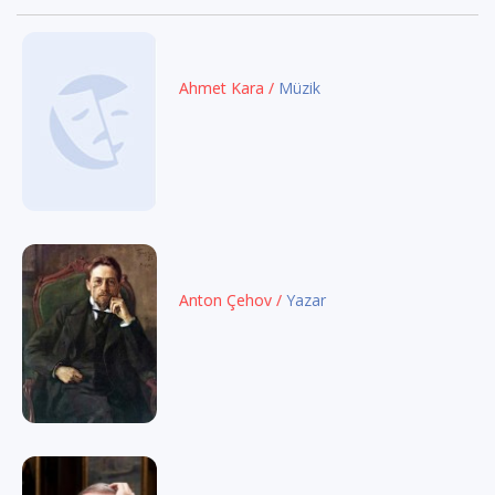
Ahmet Kara /
Müzik
Anton Çehov /
Yazar