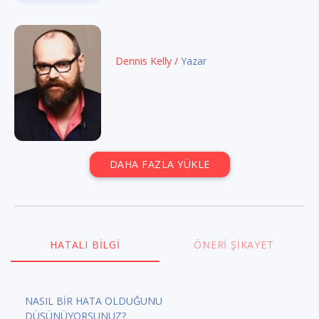
Dennis Kelly /
Yazar
DAHA FAZLA YÜKLE
HATALI BILGI
ÖNERI ŞIKAYET
NASIL BİR HATA OLDUĞUNU
DÜŞÜNÜYORSUNUZ?