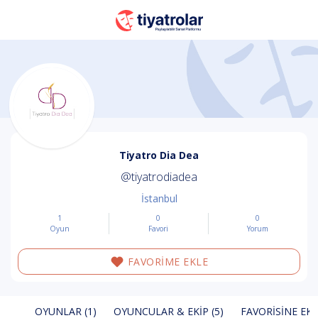
Tiyatro Dia Dea
@tiyatrodiadea
İstanbul
1
0
0
Oyun
Favori
Yorum
FAVORİME EKLE
OYUNLAR (1)
OYUNCULAR & EKIP (5)
FAVORISINE EKL