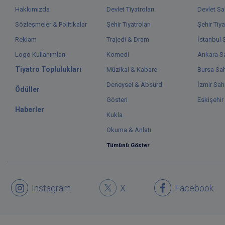
Hakkımızda
Devlet Tiyatroları
Devlet Sa
Sözleşmeler & Politikalar
Şehir Tiyatroları
Şehir Tiya
Reklam
Trajedi & Dram
İstanbul 
Logo Kullanımları
Komedi
Ankara Sa
Tiyatro Toplulukları
Müzikal & Kabare
Bursa Sah
Deneysel & Absürd
İzmir Sah
Ödüller
Gösteri
Eskişehir
Haberler
Kukla
Okuma & Anlatı
Tümünü Göster
Instagram
X
Facebook