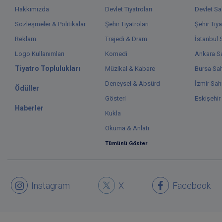
Hakkımızda
Devlet Tiyatroları
Devlet Sa
Sözleşmeler & Politikalar
Şehir Tiyatroları
Şehir Tiya
Reklam
Trajedi & Dram
İstanbul 
Logo Kullanımları
Komedi
Ankara Sa
Tiyatro Toplulukları
Müzikal & Kabare
Bursa Sah
Deneysel & Absürd
İzmir Sah
Ödüller
Gösteri
Eskişehir
Haberler
Kukla
Okuma & Anlatı
Tümünü Göster
Instagram
X
Facebook