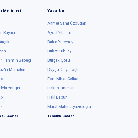
n Metinleri
Yazarlar
Ahmet Sami Özbudak
in Rüyası
Aysel Yıldırım
 Buçuk
Balca Yücesoy
cesi
Buket Kubilay
r Hanım'ın Bebeği
Burçak Çöllü
az'ın Memeleri
Duygu Dalyanoğlu
Go
Ebru Nihan Celkan
deki Yangın
Hakan Emre Ünal
ap
Halil Babür
ük
Murat Mahmutyazıcıoğlu
nü Göster
Tümünü Göster