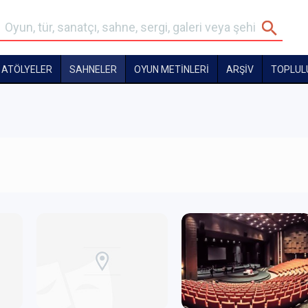
ATÖLYELER
SAHNELER
OYUN METİNLERİ
ARŞİV
TOPLUL