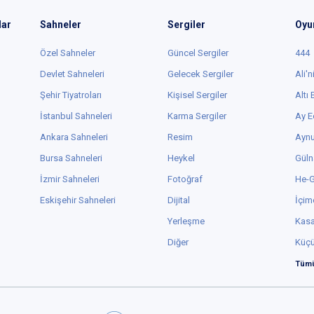
lar
Sahneler
Sergiler
Oyu
Özel Sahneler
Güncel Sergiler
444
Devlet Sahneleri
Gelecek Sergiler
Ali'n
Şehir Tiyatroları
Kişisel Sergiler
Altı
İstanbul Sahneleri
Karma Sergiler
Ay E
Ankara Sahneleri
Resim
Aynu
Bursa Sahneleri
Heykel
Güln
İzmir Sahneleri
Fotoğraf
He-
Eskişehir Sahneleri
Dijital
İçim
Yerleşme
Kas
Diğer
Küç
Tümü