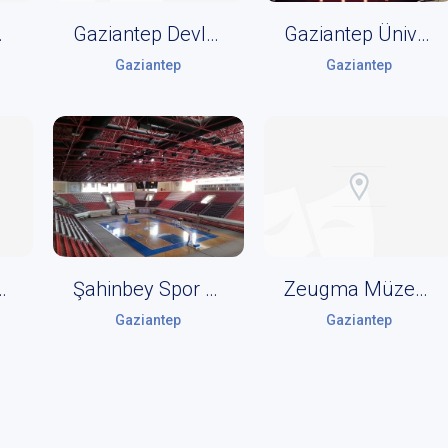
t Kutlar Sahnesi
Gaziantep Devlet Tiyatrosu - Şehit Kamil Sahnesi
Gaziantep Üniversitesi Mâvera Kongre ve Sanat Merkezi
Gaziantep
Gaziantep
e ve Sanat Merkezi
Şahinbey Spor Salonu
Zeugma Müzesi Kültür Merkezi
Gaziantep
Gaziantep