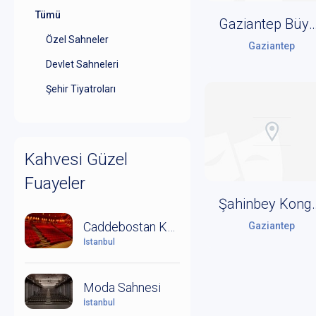
Tümü
Gaziantep Büyükşehir Belediyesi Şehir Tiyatrosu Ona
Özel Sahneler
Gaziantep
Devlet Sahneleri
Şehir Tiyatroları
Kahvesi Güzel
Fuayeler
Şahinbey Kongr
Caddebostan Kültür Merkezi
Gaziantep
İstanbul
Moda Sahnesi
İstanbul