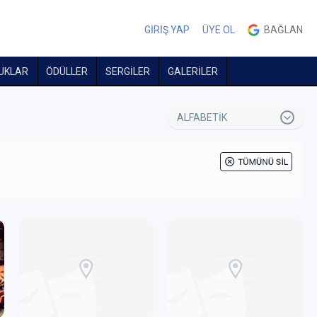
GİRİŞ YAP
ÜYE OL
BAĞLAN
UKLAR
ÖDÜLLER
SERGİLER
GALERİLER
ALFABETİK