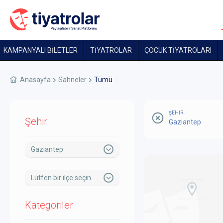
KAMPANYALI BİLETLER
TİYATROLAR
ÇOCUK TIYATROLARI
Anasayfa
Sahneler
Tümü
ŞEHİR
Şehir
Gaziantep
Gaziantep
Lütfen bir ilçe seçin
Kategoriler