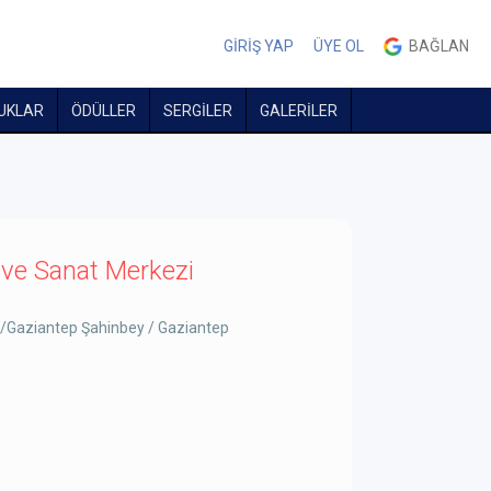
GİRİŞ YAP
ÜYE OL
BAĞLAN
UKLAR
ÖDÜLLER
SERGİLER
GALERİLER
ve Sanat Merkezi
/Gaziantep Şahinbey / Gaziantep