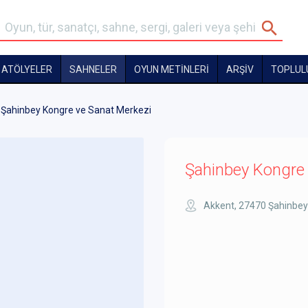
ATÖLYELER
SAHNELER
OYUN METİNLERİ
ARŞİV
TOPLUL
Şahinbey Kongre ve Sanat Merkezi
Şahinbey Kongre 
Akkent, 27470 Şahinbey