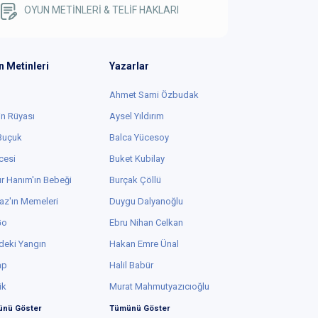
OYUN METİNLERİ & TELİF HAKLARI
n Metinleri
Yazarlar
Ahmet Sami Özbudak
in Rüyası
Aysel Yıldırım
 Buçuk
Balca Yücesoy
cesi
Buket Kubilay
r Hanım'ın Bebeği
Burçak Çöllü
az'ın Memeleri
Duygu Dalyanoğlu
Go
Ebru Nihan Celkan
deki Yangın
Hakan Emre Ünal
ap
Halil Babür
ük
Murat Mahmutyazıcıoğlu
nü Göster
Tümünü Göster