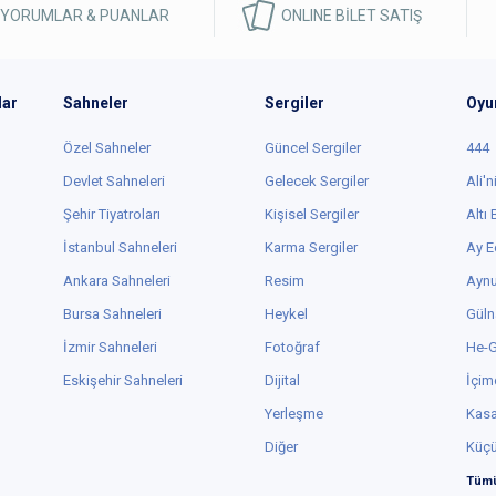
 YORUMLAR & PUANLAR
ONLINE BİLET SATIŞ
lar
Sahneler
Sergiler
Oyu
Özel Sahneler
Güncel Sergiler
444
Devlet Sahneleri
Gelecek Sergiler
Ali'n
Şehir Tiyatroları
Kişisel Sergiler
Altı
İstanbul Sahneleri
Karma Sergiler
Ay E
Ankara Sahneleri
Resim
Aynu
Bursa Sahneleri
Heykel
Güln
İzmir Sahneleri
Fotoğraf
He-
Eskişehir Sahneleri
Dijital
İçim
Yerleşme
Kas
Diğer
Küç
Tümü