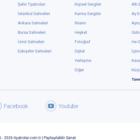
Şehir Tiyatroları
Kişisel Sergiler
Altı
İstanbul Sahneleri
Karma Sergiler
Ay E
Ankara Sahneleri
Resim
Aynu
Bursa Sahneleri
Heykel
Güln
İzmir Sahneleri
Fotoğraf
He-
Eskişehir Sahneleri
Dijital
İçim
Yerleşme
Kas
Diğer
Küç
Tümü
Facebook
Youtube
 - 2026 tiyatrolar.com.tr | Paylaşılabilir Sanat