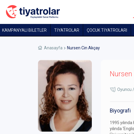
KAMPANYALI BİLETLER
TİYATROLAR
ÇOCUK TIYATROLARI
Anasayfa
Nursen Cin Akçay
Nursen 
Oyuncu /
Biyografi
1995 yılında 
yılında ‘Engli