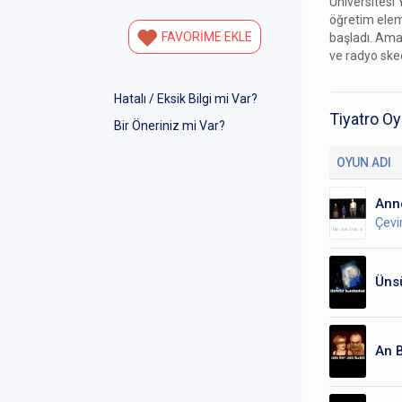
Üniversitesi 
öğretim elem
FAVORİME EKLE
başladı. Ama
ve radyo ske
Hatalı / Eksik Bilgi mi Var?
Tiyatro Oy
Bir Öneriniz mi Var?
OYUN ADI
Ann
Çev
Ünsü
An 