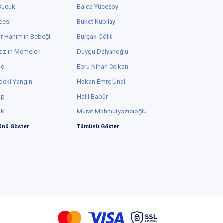
 Buçuk
Balca Yücesoy
cesi
Buket Kubilay
r Hanım'ın Bebeği
Burçak Çöllü
az'ın Memeleri
Duygu Dalyanoğlu
Go
Ebru Nihan Celkan
deki Yangın
Hakan Emre Ünal
ap
Halil Babür
ük
Murat Mahmutyazıcıoğlu
nü Göster
Tümünü Göster