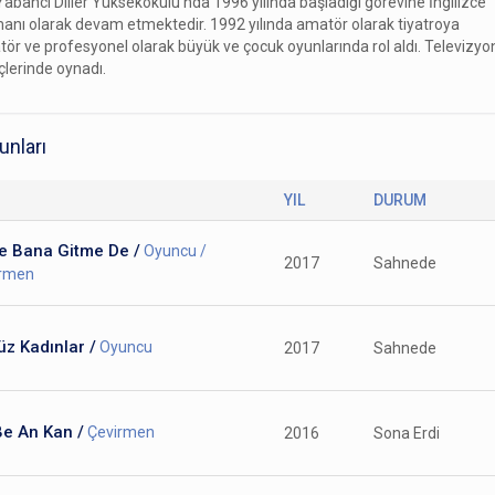
Yabancı Diller Yüksekokulu’nda 1996 yılında başladığı görevine İngilizce
anı olarak devam etmektedir. 1992 yılında amatör olarak tiyatroya
tör ve profesyonel olarak büyük ve çocuk oyunlarında rol aldı. Televizyo
çlerinde oynadı.
unları
YIL
DURUM
e Bana Gitme De /
Oyuncu /
2017
Sahnede
irmen
z Kadınlar /
Oyuncu
2017
Sahnede
Be An Kan /
Çevirmen
2016
Sona Erdi