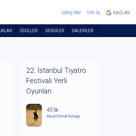
GİRİŞ YAP
ÜYE OL
BAĞLAN
UKLAR
ÖDÜLLER
SERGİLER
GALERİLER
22. İstanbul Tiyatro
Festivali Yerli
Oyunları
45'lik
Abud Efendi Konağı