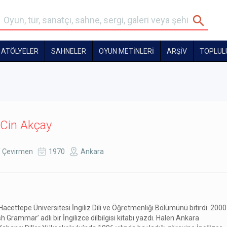
ATÖLYELER
SAHNELER
OYUN METİNLERİ
ARŞİV
TOPLUL
Cin Akçay
 Çevirmen
1970
Ankara
Hacettepe Üniversitesi İngiliz Dili ve Öğretmenliği Bölümünü bitirdi. 2000
sh Grammar’ adlı bir İngilizce dilbilgisi kitabı yazdı. Halen Ankara