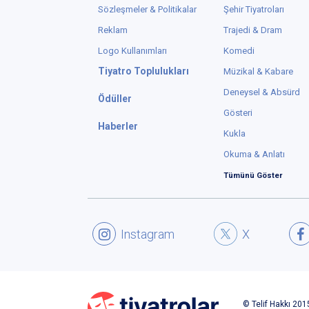
Sözleşmeler & Politikalar
Şehir Tiyatroları
Reklam
Trajedi & Dram
Logo Kullanımları
Komedi
Tiyatro Toplulukları
Müzikal & Kabare
Deneysel & Absürd
Ödüller
Gösteri
Haberler
Kukla
Okuma & Anlatı
Tümünü Göster
Instagram
X
© Telif Hakkı 2015