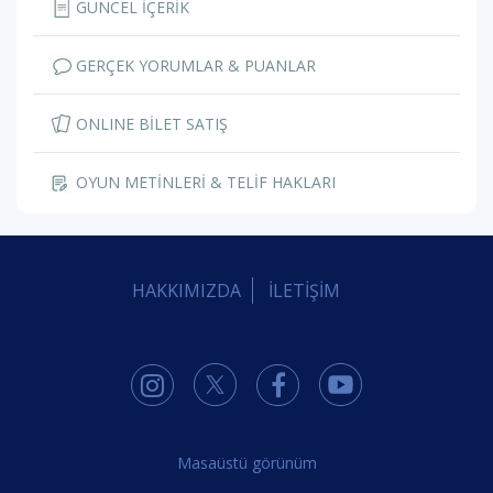
GÜNCEL İÇERİK
GERÇEK YORUMLAR & PUANLAR
ONLINE BİLET SATIŞ
OYUN METİNLERİ & TELİF HAKLARI
HAKKIMIZDA
İLETİŞİM
Masaüstü görünüm