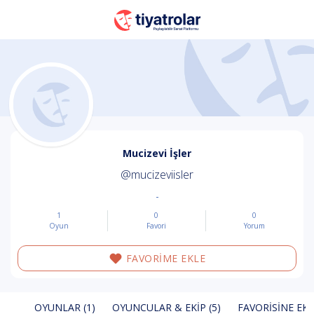
Mucizevi İşler
@mucizeviisler
-
1
0
0
Oyun
Favori
Yorum
FAVORİME EKLE
OYUNLAR (1)
OYUNCULAR & EKIP (5)
FAVORISINE EKL