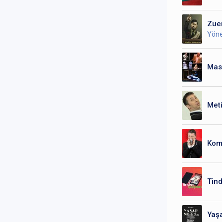
Zue
Yöne
Mas
Met
Kom
Tin
Yaş