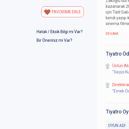
Zakoğlu'dur.6
kazanarak 200
FAVORİME EKLE
için Tatil S
kendi yazıp-
sinema filmi
Hatalı / Eksik Bilgi mi Var?
DEVAMI
Bir Öneriniz mi Var?
Tiyatro Öd
Üstün Ak
"Seçici K
Direklera
"Emek Öd
Tiyatro Oy
OYUN ADI