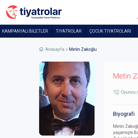
KAMPANYALI BİLETLER
TİYATROLAR
ÇOCUK TIYATROLARI
Anasayfa
Metin Zakoğlu
Metin Z
Oyuncu /
Biyografi
Metin Zakoğl
yaşamıştır.B