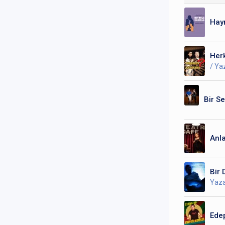
Hayr
Herk
/ Ya
Bir Se
Anla
Bir 
Yaz
Ede