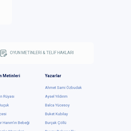
OYUN METİNLERİ & TELİF HAKLARI
n Metinleri
Yazarlar
Ahmet Sami Özbudak
in Rüyası
Aysel Yıldırım
 Buçuk
Balca Yücesoy
cesi
Buket Kubilay
r Hanım'ın Bebeği
Burçak Çöllü