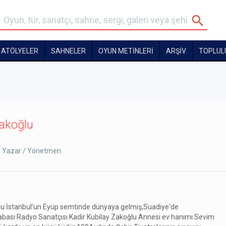
ATÖLYELER
SAHNELER
OYUN METİNLERİ
ARŞİV
TOPLUL
akoğlu
 Yazar / Yönetmen
u İstanbul'un Eyüp semtinde dünyaya gelmiş,Suadiye'de
abası Radyo Sanatçısı Kadir Kubilay Zakoğlu Annesi ev hanımı Sevim