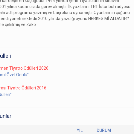
 kardeşin en küçüğüdür.1994 yılında Şehir Tiyatrolarının sınavını
1 yılına kadar orada görev almıştır.İlk yazılarını TRT İstanbul radyosu
abahı adlı programa yazmış ve başrolünü oynamıştır.Oyunlarının çoğunu
kendi yönetmektedir.2010 yılında yazdığı oyunu HERKES Mİ ALDATIR?
ne çekilmiş ve Zako
ülleri
men Tiyatro Ödülleri 2026
urul Özel Ödülü"
rası Tiyatro Ödülleri 2016
ülleri"
unları
YIL
DURUM