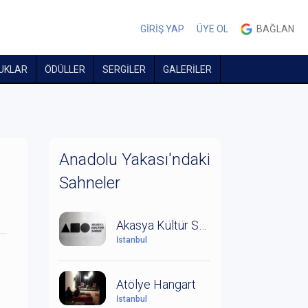
GİRİŞ YAP
ÜYE OL
BAĞLAN
UKLAR
ÖDÜLLER
SERGİLER
GALERİLER
Anadolu Yakası'ndaki
Sahneler
Akasya Kültür Sanat
İstanbul
Atölye Hangart
İstanbul