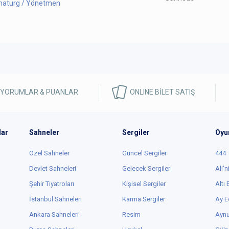
aturg / Yönetmen
 YORUMLAR & PUANLAR
ONLINE BİLET SATIŞ
lar
Sahneler
Sergiler
Oyu
Özel Sahneler
Güncel Sergiler
444
Devlet Sahneleri
Gelecek Sergiler
Ali'n
Şehir Tiyatroları
Kişisel Sergiler
Altı
İstanbul Sahneleri
Karma Sergiler
Ay E
Ankara Sahneleri
Resim
Aynu