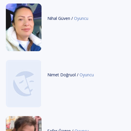
Nihal Güven /
Oyuncu
Nimet Doğruol /
Oyuncu
Sefer Özgen /
Oyuncu