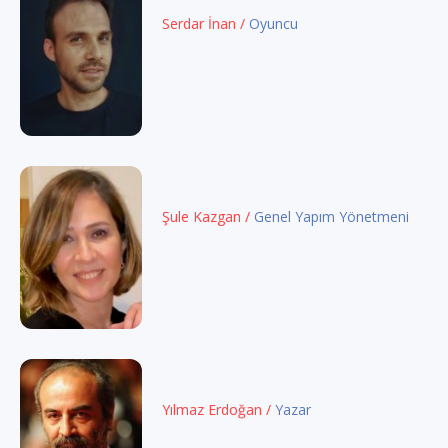
Serdar İnan /
Oyuncu
Şule Kazgan /
Genel Yapım Yönetmeni
Yılmaz Erdoğan /
Yazar