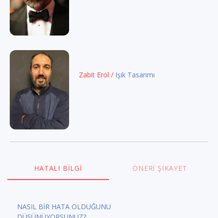
Zabit Erol /
Işık Tasarımı
HATALI BILGI
ÖNERI ŞIKAYET
NASIL BİR HATA OLDUĞUNU
DÜŞÜNÜYORSUNUZ?