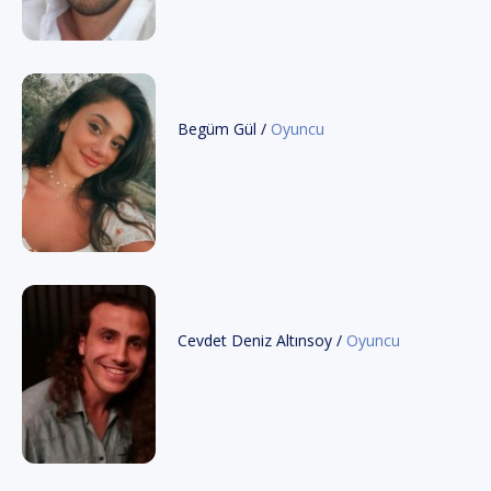
Begüm Gül /
Oyuncu
Cevdet Deniz Altınsoy /
Oyuncu