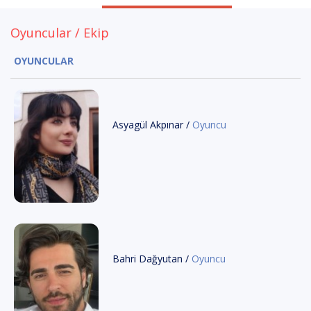
Oyuncular / Ekip
OYUNCULAR
Asyagül Akpınar /
Oyuncu
Bahri Dağyutan /
Oyuncu