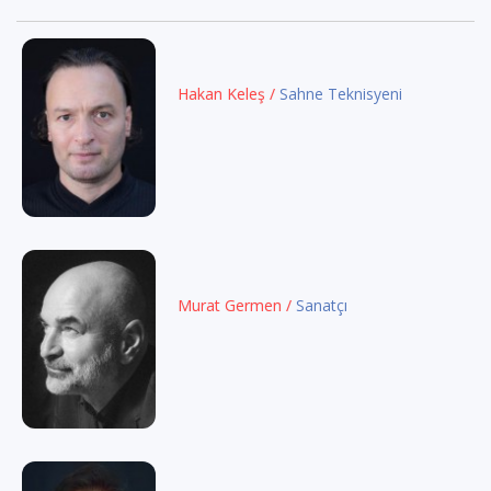
Hakan Keleş /
Sahne Teknisyeni
Murat Germen /
Sanatçı