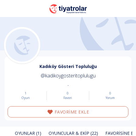
Kadıköy Gösteri Topluluğu
@kadikoygosteritoplulugu
-
1
0
0
Oyun
Favori
Yorum
FAVORİME EKLE
OYUNLAR (1)
OYUNCULAR & EKIP (22)
FAVORISINE EK