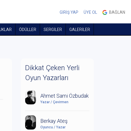
GİRİŞ YAP
ÜYE OL
BAĞLAN
UKLAR
ÖDÜLLER
SERGİLER
GALERİLER
Dikkat Çeken Yerli
Oyun Yazarları
Ahmet Sami Özbudak
Yazar / Çevirmen
Berkay Ateş
Oyuncu / Yazar