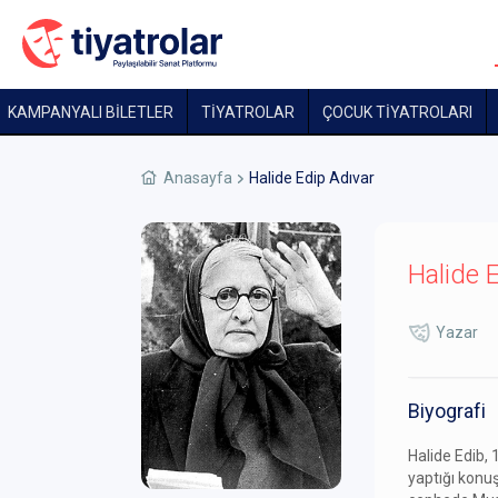
KAMPANYALI BİLETLER
TİYATROLAR
ÇOCUK TIYATROLARI
Anasayfa
Halide Edip Adıvar
Halide 
Yazar
Biyografi
Halide Edib, 
yaptığı konuş