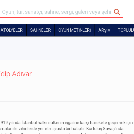
ATÖLYELER
SAHNELER
OYUN METİNLERİ
ARŞİV
TOPLUL
Edip Adıvar
1919 yılında İstanbul halkını ülkenin işgaline karşı harekete geçirmek için
maları ile zihinlerde yer etmiş usta bir hatiptir. Kurtuluş Savaşı'nda