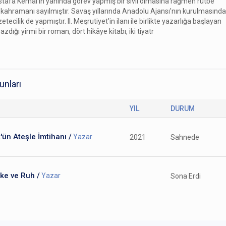
afa Kemal'in yanında görev yapmış bir sivil olmasına rağmen rütbe
 kahramanı sayılmıştır. Savaş yıllarında Anadolu Ajansı'nın kurulmasında
etecilik de yapmıştır. II. Meşrutiyet'in ilanı ile birlikte yazarlığa başlayan
azdığı yirmi bir roman, dört hikâye kitabı, iki tiyatr
unları
YIL
DURUM
'ün Ateşle İmtihanı /
Yazar
2021
Sahnede
ke ve Ruh /
Yazar
Sona Erdi