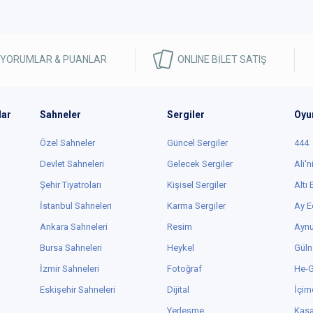
 YORUMLAR & PUANLAR
ONLINE BİLET SATIŞ
lar
Sahneler
Sergiler
Oyu
Özel Sahneler
Güncel Sergiler
444
Devlet Sahneleri
Gelecek Sergiler
Ali'n
Şehir Tiyatroları
Kişisel Sergiler
Altı
İstanbul Sahneleri
Karma Sergiler
Ay E
Ankara Sahneleri
Resim
Aynu
Bursa Sahneleri
Heykel
Güln
İzmir Sahneleri
Fotoğraf
He-
Eskişehir Sahneleri
Dijital
İçim
Yerleşme
Kas