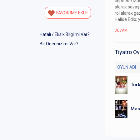
cephede Must
alarak savaş
FAVORİME EKLE
rol alarak gaz
Halide Edib; y
DEVAMI
Hatalı / Eksik Bilgi mi Var?
Bir Öneriniz mi Var?
Tiyatro Oy
OYUN ADI
Türk
Mas