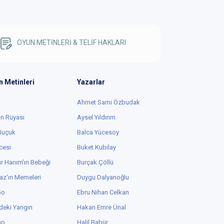
OYUN METİNLERİ & TELİF HAKLARI
n Metinleri
Yazarlar
Ahmet Sami Özbudak
in Rüyası
Aysel Yıldırım
 Buçuk
Balca Yücesoy
cesi
Buket Kubilay
r Hanım'ın Bebeği
Burçak Çöllü
az'ın Memeleri
Duygu Dalyanoğlu
Go
Ebru Nihan Celkan
deki Yangın
Hakan Emre Ünal
ap
Halil Babür