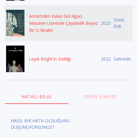
Annemden Kalan Gül Ağacı
Sona
Masanın Üzerinde Çaydanlık Beyaz
2023
Erdi
Bir İz Bıraktı
Leydi Bright'ın Deliliği
2022
Sahnede
HATALI BILGI
ÖNERI ŞIKAYET
NASIL BİR HATA OLDUĞUNU
DÜŞÜNÜYORSUNUZ?