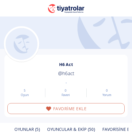
H6 Act
@h6act
-
5
0
0
Oyun
Favori
Yorum
FAVORİME EKLE
OYUNLAR (5)
OYUNCULAR & EKIP (50)
FAVORISINE EK