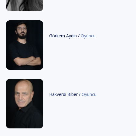
Görkem Aydın /
Oyuncu
Hakverdi Biber /
Oyuncu