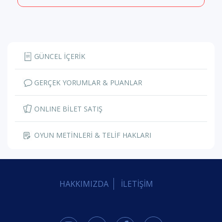
GÜNCEL İÇERİK
GERÇEK YORUMLAR & PUANLAR
ONLINE BİLET SATIŞ
OYUN METİNLERİ & TELİF HAKLARI
HAKKIMIZDA
İLETİŞİM