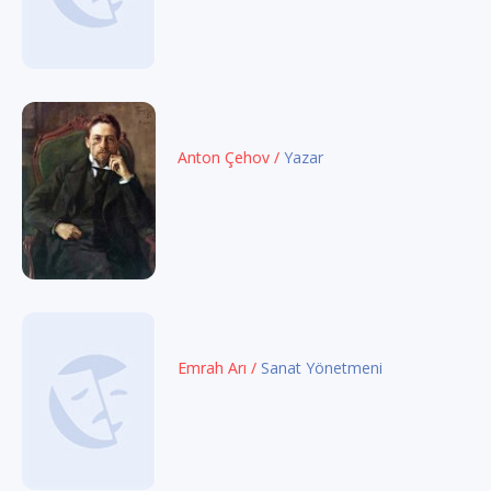
Anton Çehov /
Yazar
Emrah Arı /
Sanat Yönetmeni