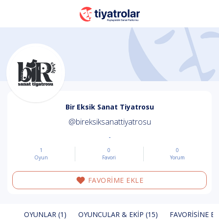
Bir Eksik Sanat Tiyatrosu
@bireksiksanattiyatrosu
-
1
0
0
Oyun
Favori
Yorum
FAVORİME EKLE
OYUNLAR (1)
OYUNCULAR & EKIP (15)
FAVORISINE EK