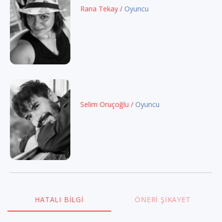
Rana Tekay /
Oyuncu
Selim Oruçoğlu /
Oyuncu
HATALI BILGI
ÖNERI ŞIKAYET