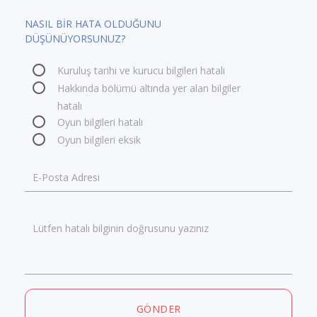
NASIL BİR HATA OLDUĞUNU
DÜŞÜNÜYORSUNUZ?
Kuruluş tarihi ve kurucu bilgileri hatalı
Hakkında bölümü altında yer alan bilgiler
hatalı
Oyun bilgileri hatalı
Oyun bilgileri eksik
E-Posta Adresi
Lütfen hatalı bilginin doğrusunu yazınız
GÖNDER