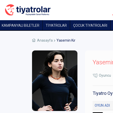
KAMPANYALI BİLETLER
TİYATROLAR
ÇOCUK TIYATROLARI
Anasayfa
Yasemin Kır
Yasemin
Oyuncu
Tiyatro Oy
OYUN ADI