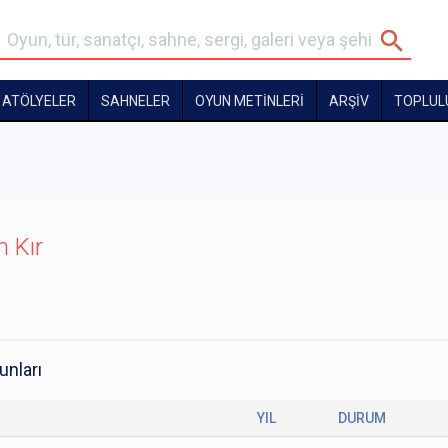
ATÖLYELER
SAHNELER
OYUN METİNLERİ
ARŞİV
TOPLUL
 Kır
unları
YIL
DURUM