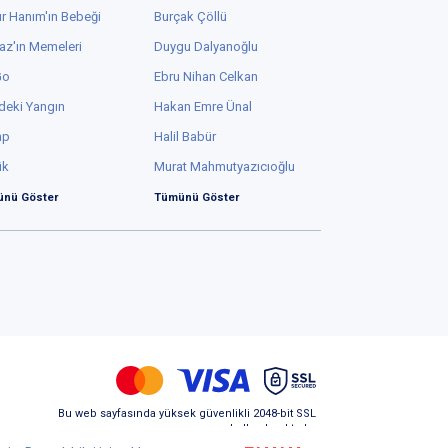
r Hanım'ın Bebeği
Burçak Çöllü
az'ın Memeleri
Duygu Dalyanoğlu
Go
Ebru Nihan Celkan
deki Yangın
Hakan Emre Ünal
ap
Halil Babür
ük
Murat Mahmutyazıcıoğlu
nü Göster
Tümünü Göster
Bu web sayfasında yüksek güvenlikli 2048-bit SSL
kullanılmaktadır.