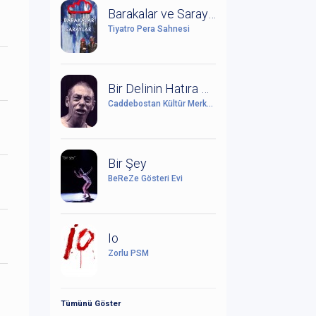
Barakalar ve Saraylar (Leonce ile Lena Üzerine Bir Çalışma)
Tiyatro Pera Sahnesi
Bir Delinin Hatıra Defteri
Caddebostan Kültür Merkezi
Bir Şey
BeReZe Gösteri Evi
Io
Zorlu PSM
Tümünü Göster