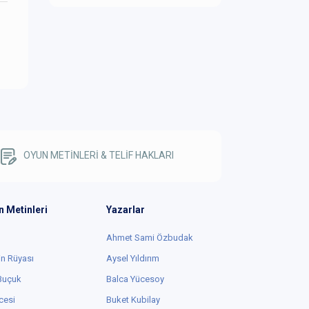
OYUN METİNLERİ & TELİF HAKLARI
n Metinleri
Yazarlar
Ahmet Sami Özbudak
in Rüyası
Aysel Yıldırım
 Buçuk
Balca Yücesoy
cesi
Buket Kubilay