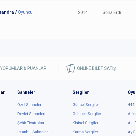
sandra /
Oyuncu
2014
Sona Erdi
 YORUMLAR & PUANLAR
ONLINE BİLET SATIŞ
lar
Sahneler
Sergiler
Oyu
Özel Sahneler
Güncel Sergiler
444
Devlet Sahneleri
Gelecek Sergiler
Ali'n
Şehir Tiyatroları
Kişisel Sergiler
Altı
İstanbul Sahneleri
Karma Sergiler
Ay E