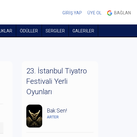
GİRİŞ YAP
ÜYE OL
BAĞLAN
UKLAR
ÖDÜLLER
SERGİLER
GALERİLER
23. İstanbul Tiyatro
Festivali Yerli
Oyunları
Bak Sen!
ARTER