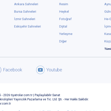
Ankara Sahneleri
Resim
Aynu
Bursa Sahneleri
Heykel
Güln
İzmir Sahneleri
Fotoğraf
He-
Eskişehir Sahneleri
Dijital
İçim
Yerleşme
Kas
Diğer
Küç
Tümü
Facebook
Youtube
 - 2026 tiyatrolar.com.tr | Paylaşılabilir Sanat
knolojileri Yayıncılık Pazarlama ve Tic. Ltd. Şti. - Her Hakkı Saklıdır.
ar.com.tr