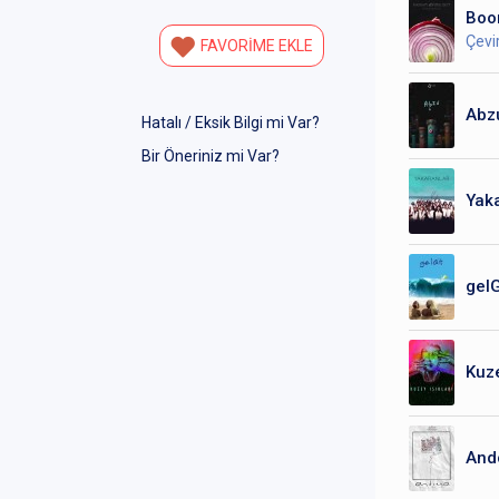
Boo
Çev
FAVORİME EKLE
Abz
Hatalı / Eksik Bilgi mi Var?
Bir Öneriniz mi Var?
Yaka
gelG
Kuze
And