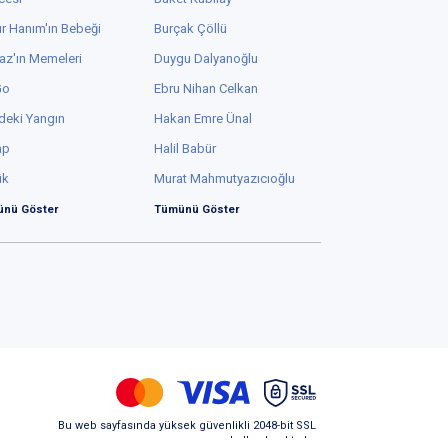
r Hanım'ın Bebeği
Burçak Çöllü
az'ın Memeleri
Duygu Dalyanoğlu
Go
Ebru Nihan Celkan
deki Yangın
Hakan Emre Ünal
ap
Halil Babür
ük
Murat Mahmutyazıcıoğlu
nü Göster
Tümünü Göster
Bu web sayfasında yüksek güvenlikli 2048-bit SSL
kullanılmaktadır.