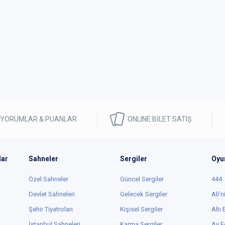
 YORUMLAR & PUANLAR
ONLINE BİLET SATIŞ
lar
Sahneler
Sergiler
Oyu
Özel Sahneler
Güncel Sergiler
444
Devlet Sahneleri
Gelecek Sergiler
Ali'n
Şehir Tiyatroları
Kişisel Sergiler
Altı
İstanbul Sahneleri
Karma Sergiler
Ay E