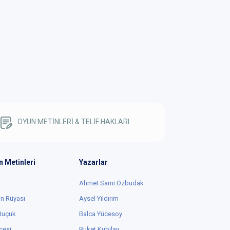
OYUN METİNLERİ & TELİF HAKLARI
n Metinleri
Yazarlar
Ahmet Sami Özbudak
in Rüyası
Aysel Yıldırım
 Buçuk
Balca Yücesoy
cesi
Buket Kubilay