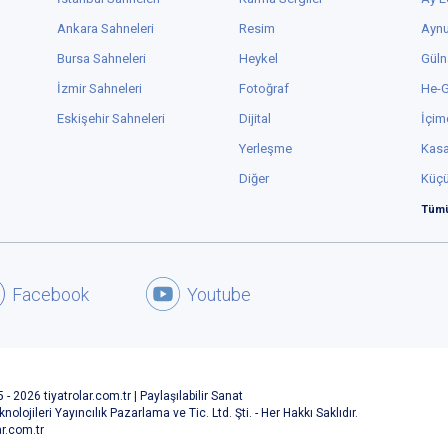
Ankara Sahneleri
Resim
Aynu
Bursa Sahneleri
Heykel
Güln
İzmir Sahneleri
Fotoğraf
He-
Eskişehir Sahneleri
Dijital
İçim
Yerleşme
Kas
Diğer
Küç
Tümü
Facebook
Youtube
 - 2026 tiyatrolar.com.tr | Paylaşılabilir Sanat
knolojileri Yayıncılık Pazarlama ve Tic. Ltd. Şti. - Her Hakkı Saklıdır.
ar.com.tr