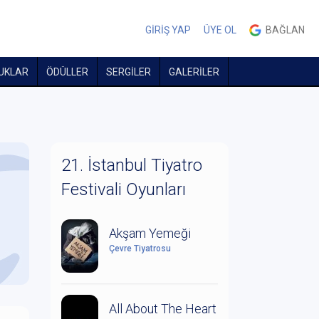
GİRİŞ YAP
ÜYE OL
BAĞLAN
UKLAR
ÖDÜLLER
SERGİLER
GALERİLER
21. İstanbul Tiyatro
Festivali Oyunları
Akşam Yemeği
Çevre Tiyatrosu
All About The Heart