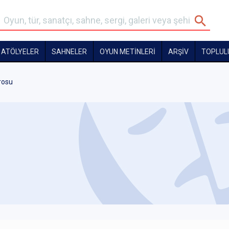
ATÖLYELER
SAHNELER
OYUN METİNLERİ
ARŞİV
TOPLUL
rosu