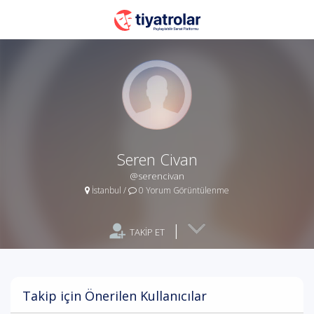
Seren Civan
@serencivan
İstanbul
/
0 Yorum Görüntülenme
|
TAKİP ET
Takip için Önerilen Kullanıcılar