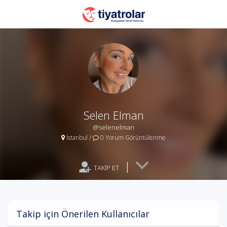
Selen Elman
@selenelman
İstanbul
/
0 Yorum Görüntülenme
|
TAKİP ET
Takip için Önerilen Kullanıcılar