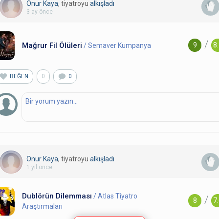
Onur Kaya
, tiyatroyu
alkışladı
3 ay önce
/
Mağrur Fil Ölüleri
9
8
/ Semaver Kumpanya
BEĞEN
0
0
Onur Kaya
, tiyatroyu
alkışladı
1 yıl önce
Dublörün Dilemması
/ Atlas Tiyatro
/
8
7
Araştırmaları