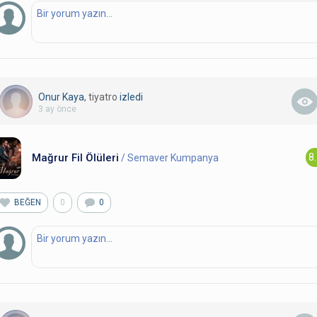
Onur Kaya
, tiyatro
izledi
3 ay önce
Mağrur Fil Ölüleri
8
/ Semaver Kumpanya
BEĞEN
0
0