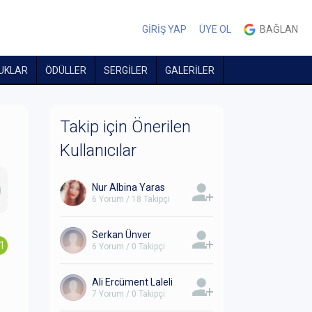
GİRİŞ YAP
ÜYE OL
BAĞLAN
UKLAR
ÖDÜLLER
SERGİLER
GALERİLER
Takip için Önerilen
Kullanıcılar
Nur Albina Yaras
6 Yorum / 18 Takipçi
Serkan Ünver
.1
6 Yorum / 0 Takipçi
Ali Ercüment Laleli
7 Yorum / 0 Takipçi