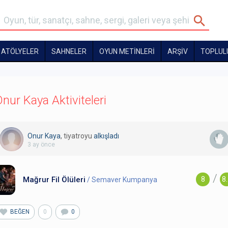
ATÖLYELER
SAHNELER
OYUN METİNLERİ
ARŞİV
TOPLUL
nur Kaya Aktiviteleri
Onur Kaya
, tiyatroyu
alkışladı
3 ay önce
/
Mağrur Fil Ölüleri
8
8
/ Semaver Kumpanya
BEĞEN
0
0