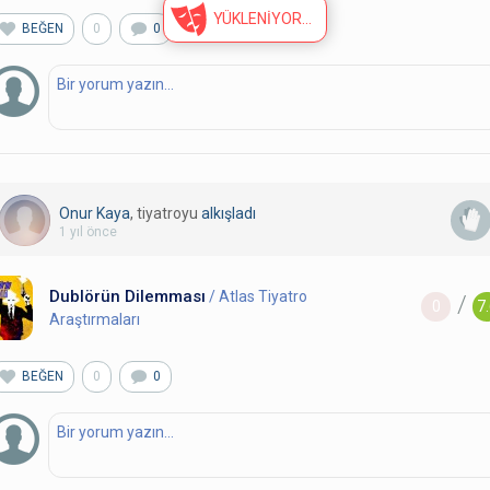
YÜKLENİYOR
BEĞEN
0
0
Onur Kaya
, tiyatroyu
alkışladı
1 yıl önce
Dublörün Dilemması
/ Atlas Tiyatro
/
0
7
Araştırmaları
BEĞEN
0
0