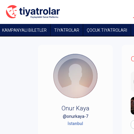
KAMPANYALI BİLETLER
TİYATROLAR
ÇOCUK TIYATROLARI
O
Onur Kaya
@onurkaya-7
İstanbul