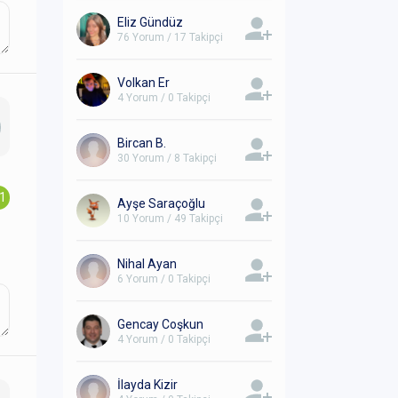
Eliz Gündüz
76 Yorum / 17 Takipçi
Volkan Er
4 Yorum / 0 Takipçi
Bircan B.
30 Yorum / 8 Takipçi
.1
Ayşe Saraçoğlu
10 Yorum / 49 Takipçi
Nihal Ayan
6 Yorum / 0 Takipçi
Gencay Coşkun
4 Yorum / 0 Takipçi
İlayda Kizir