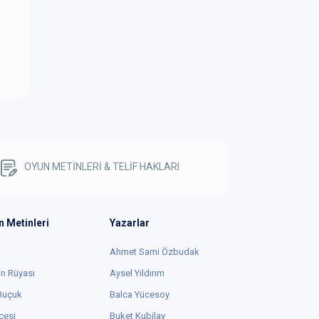
OYUN METİNLERİ & TELİF HAKLARI
n Metinleri
Yazarlar
Ahmet Sami Özbudak
in Rüyası
Aysel Yıldırım
 Buçuk
Balca Yücesoy
cesi
Buket Kubilay