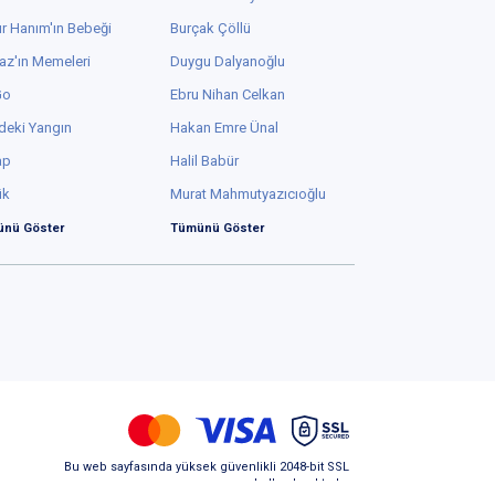
r Hanım'ın Bebeği
Burçak Çöllü
az'ın Memeleri
Duygu Dalyanoğlu
Go
Ebru Nihan Celkan
deki Yangın
Hakan Emre Ünal
ap
Halil Babür
ük
Murat Mahmutyazıcıoğlu
nü Göster
Tümünü Göster
Bu web sayfasında yüksek güvenlikli 2048-bit SSL
kullanılmaktadır.