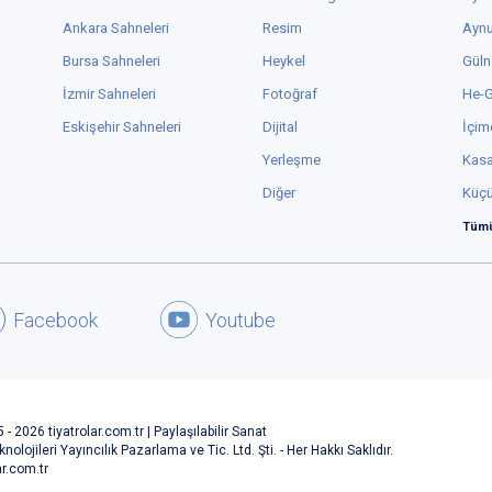
Ankara Sahneleri
Resim
Aynu
Bursa Sahneleri
Heykel
Güln
İzmir Sahneleri
Fotoğraf
He-
Eskişehir Sahneleri
Dijital
İçim
Yerleşme
Kas
Diğer
Küç
Tümü
Facebook
Youtube
 - 2026 tiyatrolar.com.tr | Paylaşılabilir Sanat
knolojileri Yayıncılık Pazarlama ve Tic. Ltd. Şti. - Her Hakkı Saklıdır.
ar.com.tr