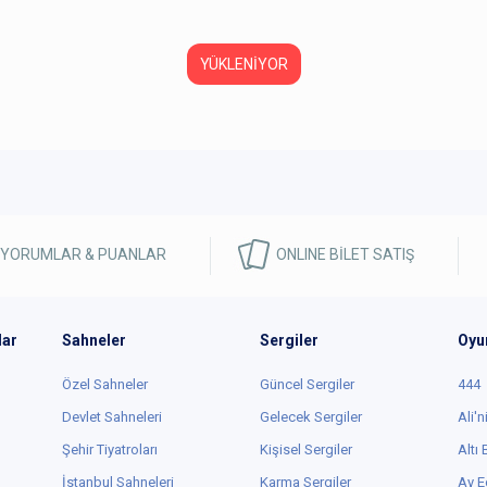
YÜKLENİYOR
 YORUMLAR & PUANLAR
ONLINE BİLET SATIŞ
lar
Sahneler
Sergiler
Oyu
Özel Sahneler
Güncel Sergiler
444
Devlet Sahneleri
Gelecek Sergiler
Ali'n
Şehir Tiyatroları
Kişisel Sergiler
Altı
İstanbul Sahneleri
Karma Sergiler
Ay E