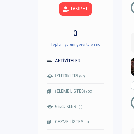
TAKİP ET
0
Toplam yorum görüntülenme
AKTİVİTELERİ
İZLEDİKLERİ
(57)
İZLEME LİSTESİ
(20)
GEZDİKLERİ
(0)
GEZME LİSTESİ
(0)