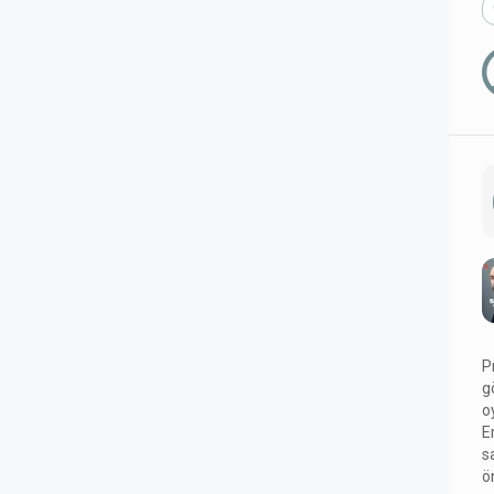
P
g
o
E
s
ö