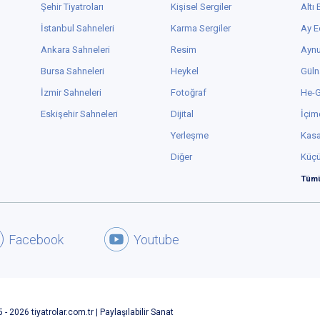
Şehir Tiyatroları
Kişisel Sergiler
Altı
İstanbul Sahneleri
Karma Sergiler
Ay E
Ankara Sahneleri
Resim
Aynu
Bursa Sahneleri
Heykel
Güln
İzmir Sahneleri
Fotoğraf
He-
Eskişehir Sahneleri
Dijital
İçim
Yerleşme
Kas
Diğer
Küç
Tümü
Facebook
Youtube
 - 2026 tiyatrolar.com.tr | Paylaşılabilir Sanat