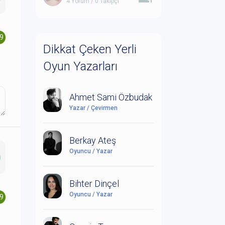
4 Yorum / 0 Takipçi
.9
Dikkat Çeken Yerli
Oyun Yazarları
Ahmet Sami Özbudak
Yazar / Çevirmen
Berkay Ateş
Oyuncu / Yazar
Bihter Dinçel
Oyuncu / Yazar
.9