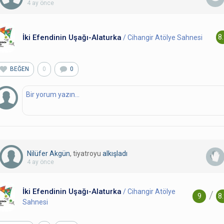
4 ay önce
İki Efendinin Uşağı-Alaturka
8
/ Cihangir Atölye Sahnesi
BEĞEN
0
0
Nilüfer Akgün
, tiyatroyu
alkışladı
4 ay önce
İki Efendinin Uşağı-Alaturka
/ Cihangir Atölye
/
9
8
Sahnesi