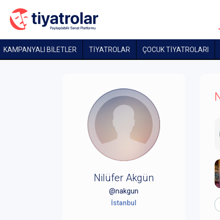
KAMPANYALI BİLETLER
TİYATROLAR
ÇOCUK TIYATROLARI
N
Nilüfer Akgün
@nakgun
İstanbul