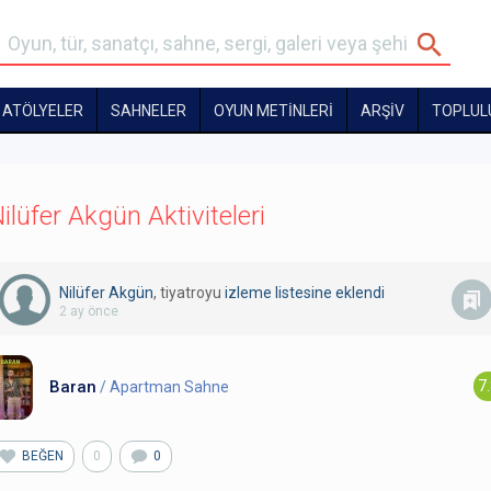
ATÖLYELER
SAHNELER
OYUN METİNLERİ
ARŞİV
TOPLUL
ilüfer Akgün Aktiviteleri
Nilüfer Akgün
, tiyatroyu
izleme listesine eklendi
2 ay önce
Baran
7
/ Apartman Sahne
BEĞEN
0
0