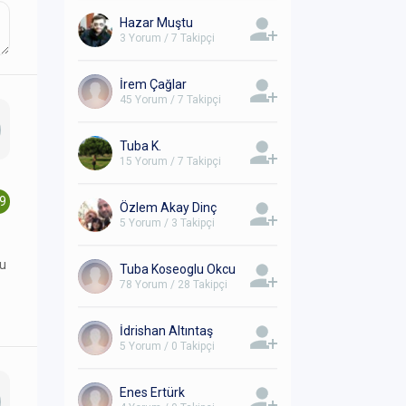
Hazar Muştu
3 Yorum / 7 Takipçi
İrem Çağlar
45 Yorum / 7 Takipçi
Tuba K.
15 Yorum / 7 Takipçi
.9
Özlem Akay Dinç
5 Yorum / 3 Takipçi
lu
Tuba Koseoglu Okcu
78 Yorum / 28 Takipçi
İdrishan Altıntaş
5 Yorum / 0 Takipçi
Enes Ertürk