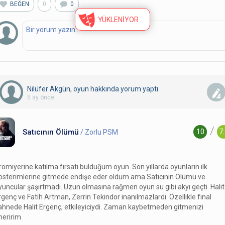
BEĞEN
0
0
YÜKLENİYOR
Nilüfer Akgün
,
oyun hakkında yorum
yaptı
5 ay önce
/
Satıcının Ölümü
10
7
/ Zorlu PSM
römiyerine katılma fırsatı bulduğum oyun. Son yıllarda oyunların ilk
österimlerine gitmede endişe eder oldum ama Satıcının Ölümü ve
yuncular şaşırtmadı. Uzun olmasına rağmen oyun su gibi akyı geçti. Halit
rgenç ve Fatih Artman, Zerrin Tekindor inanılmazlardı. Özellikle final
ahnede Halit Ergenç, etkileyiciydi. Zaman kaybetmeden gitmenizi
neririm