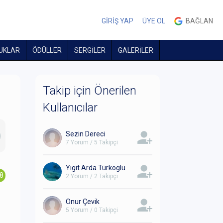
GİRİŞ YAP
ÜYE OL
BAĞLAN
UKLAR
ÖDÜLLER
SERGİLER
GALERİLER
Takip için Önerilen
Kullanıcılar
Sezin Dereci
7 Yorum / 5 Takipçi
Yigit Arda Türkoglu
.8
2 Yorum / 2 Takipçi
Onur Çevik
5 Yorum / 0 Takipçi