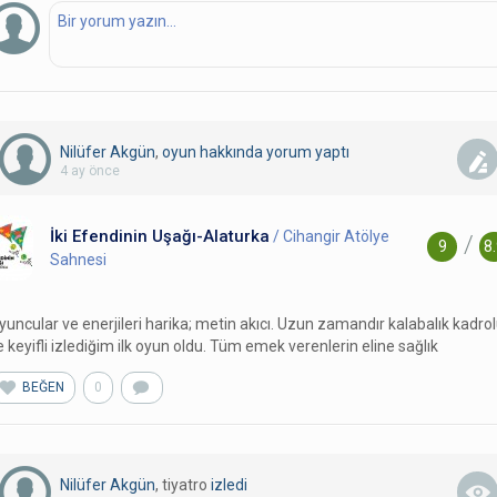
Nilüfer Akgün
,
oyun hakkında yorum
yaptı
4 ay önce
İki Efendinin Uşağı-Alaturka
/ Cihangir Atölye
/
9
8
Sahnesi
yuncular ve enerjileri harika; metin akıcı. Uzun zamandır kalabalık kadro
e keyifli izlediğim ilk oyun oldu. Tüm emek verenlerin eline sağlık
BEĞEN
0
Nilüfer Akgün
, tiyatro
izledi