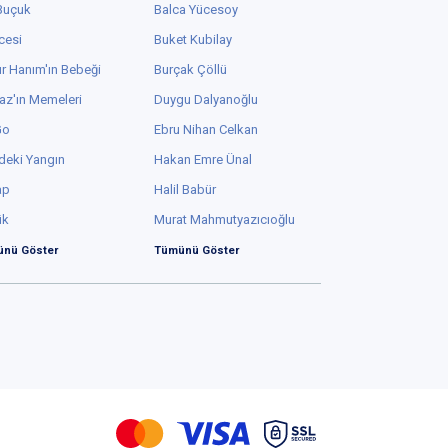
 Buçuk
Balca Yücesoy
cesi
Buket Kubilay
r Hanım'ın Bebeği
Burçak Çöllü
az'ın Memeleri
Duygu Dalyanoğlu
Go
Ebru Nihan Celkan
deki Yangın
Hakan Emre Ünal
ap
Halil Babür
ük
Murat Mahmutyazıcıoğlu
nü Göster
Tümünü Göster