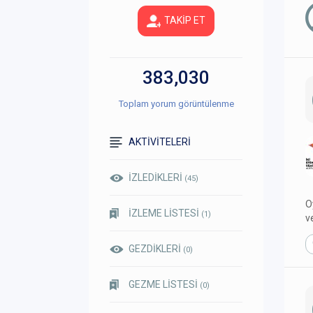
TAKİP ET
383,030
Toplam yorum görüntülenme
AKTİVİTELERİ
İZLEDİKLERİ
(45)
O
İZLEME LİSTESİ
(1)
v
GEZDİKLERİ
(0)
GEZME LİSTESİ
(0)