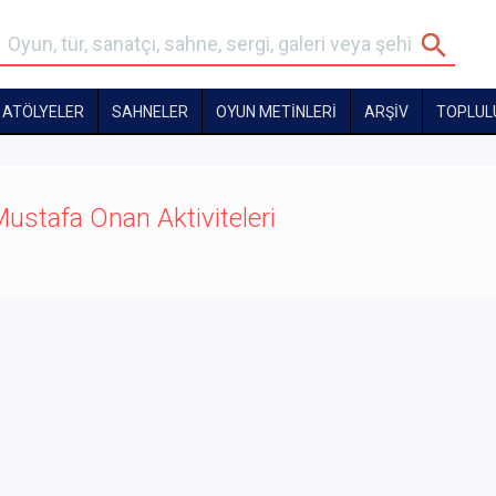
ATÖLYELER
SAHNELER
OYUN METİNLERİ
ARŞİV
TOPLUL
ustafa Onan Aktiviteleri