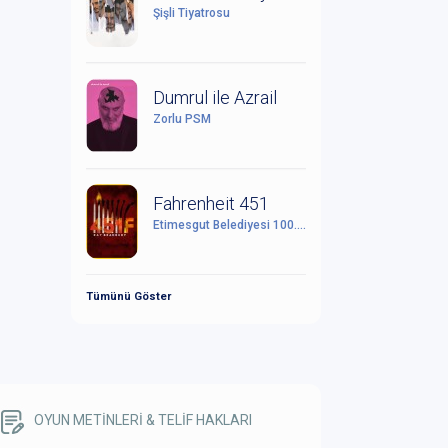
Şişli Tiyatrosu
Dumrul ile Azrail
Zorlu PSM
Fahrenheit 451
Etimesgut Belediyesi 100. Yıl Cumhuriyet Kültür Sanat Merkezi
Tümünü Göster
OYUN METİNLERİ & TELİF HAKLARI