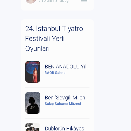
6 Yorum / 3 Takipçi
24. İstanbul Tiyatro
Festivali Yerli
Oyunları
BEN ANADOLU Yıldız Kenter'in Anısına Saygıyla
BAOB Sahne
Ben “Sevgili Milena” (Kafka ve Milena Mektuplaşmaları)
Sakıp Sabancı Müzesi
Dublörün Hikâyesi