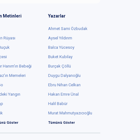
n Metinleri
Yazarlar
Ahmet Sami Özbudak
in Rüyası
Aysel Yıldırım
 Buçuk
Balca Yücesoy
cesi
Buket Kubilay
r Hanım'ın Bebeği
Burçak Çöllü
az'ın Memeleri
Duygu Dalyanoğlu
Go
Ebru Nihan Celkan
deki Yangın
Hakan Emre Ünal
ap
Halil Babür
ük
Murat Mahmutyazıcıoğlu
nü Göster
Tümünü Göster