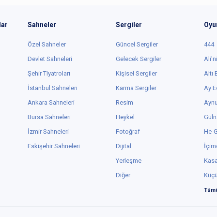
lar
Sahneler
Sergiler
Oyu
Özel Sahneler
Güncel Sergiler
444
Devlet Sahneleri
Gelecek Sergiler
Ali'n
Şehir Tiyatroları
Kişisel Sergiler
Altı
İstanbul Sahneleri
Karma Sergiler
Ay E
Ankara Sahneleri
Resim
Aynu
Bursa Sahneleri
Heykel
Güln
İzmir Sahneleri
Fotoğraf
He-
Eskişehir Sahneleri
Dijital
İçim
Yerleşme
Kas
Diğer
Küç
Tümü