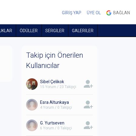
GİRİŞ YAP
ÜYE OL
BAĞLAN
UKLAR
ÖDÜLLER
SERGİLER
GALERİLER
Takip için Önerilen
Kullanıcılar
Sibel Çelikok
15 Yorum / 23 Takipçi
Esra Altunkaya
4 Yorum / 0 Takipçi
G. Yurtseven
6 Yorum / 0 Takipçi