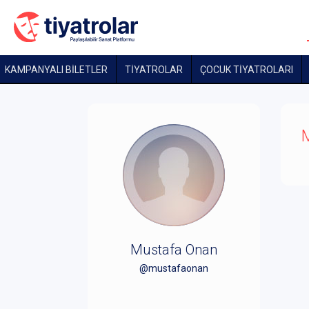
KAMPANYALI BİLETLER
TİYATROLAR
ÇOCUK TIYATROLARI
M
Mustafa Onan
@mustafaonan