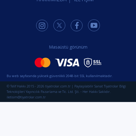
Masaüstü görünüm
Bu web sayfasında yüksek güvenlikli 2048-bit SSL kullanılmaktadır.
© Telif Hakkı 2015 - 2026 tiyatrolar.com.tr | Paylaşılabilir Sanat Tiyatrolar Bilgi
Teknolojileri Yayıncılık Pazarlama ve Tic. Ltd. Şti. - Her Hakkı Saklıdır.
iletisim@tiyatrolar.com.tr