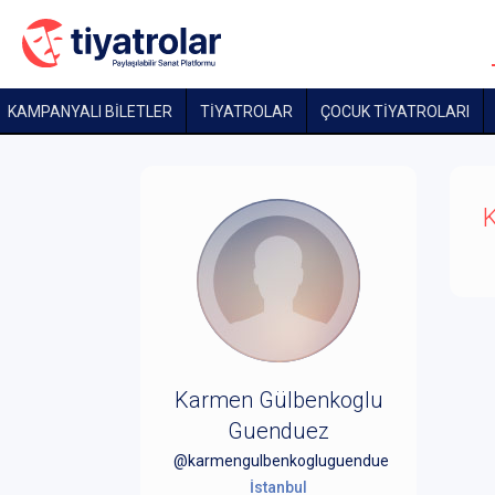
KAMPANYALI BİLETLER
TİYATROLAR
ÇOCUK TIYATROLARI
K
Karmen Gülbenkoglu
Guenduez
@karmengulbenkogluguendue
İstanbul