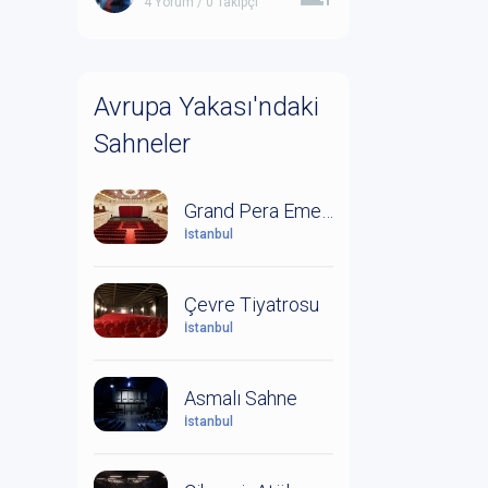
4 Yorum / 0 Takipçi
Avrupa Yakası'ndaki
Sahneler
Grand Pera Emek Sahnesi
İstanbul
Çevre Tiyatrosu
İstanbul
Asmalı Sahne
İstanbul