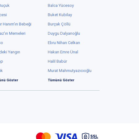
 Buçuk
Balca Yücesoy
cesi
Buket Kubilay
r Hanım'ın Bebeği
Burçak Çöllü
az'ın Memeleri
Duygu Dalyanoğlu
Go
Ebru Nihan Celkan
deki Yangın
Hakan Emre Ünal
ap
Halil Babür
ük
Murat Mahmutyazıcıoğlu
nü Göster
Tümünü Göster