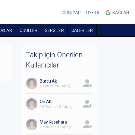
GİRİŞ YAP
ÜYE OL
BAĞLAN
UKLAR
ÖDÜLLER
SERGİLER
GALERİLER
Takip için Önerilen
Kullanıcılar
Burcu Ak
6 Yorum / 0 Takipçi
On Altı
13 Yorum / 3 Takipçi
May Kasahara
2 Yorum / 3 Takipçi