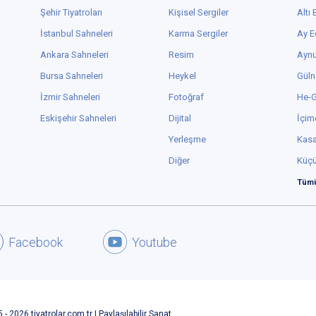
Şehir Tiyatroları
Kişisel Sergiler
Altı
İstanbul Sahneleri
Karma Sergiler
Ay E
Ankara Sahneleri
Resim
Aynu
Bursa Sahneleri
Heykel
Güln
İzmir Sahneleri
Fotoğraf
He-
Eskişehir Sahneleri
Dijital
İçim
Yerleşme
Kas
Diğer
Küç
Tümü
Facebook
Youtube
 - 2026 tiyatrolar.com.tr | Paylaşılabilir Sanat