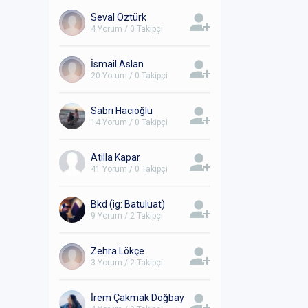
Seval Öztürk
4 Yorum / 0 Takipçi
İsmail Aslan
20 Yorum / 0 Takipçi
Sabri Hacıoğlu
14 Yorum / 0 Takipçi
Atilla Kapar
41 Yorum / 0 Takipçi
Bkd (ig: Batuluat)
9 Yorum / 2 Takipçi
Zehra Lökçe
3 Yorum / 2 Takipçi
İrem Çakmak Doğbay