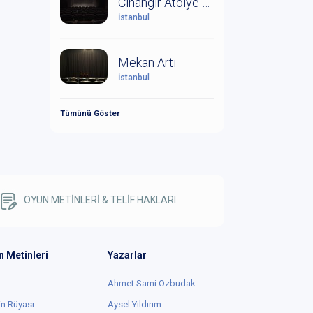
Cihangir Atölye Sahnesi
İstanbul
Mekan Artı
İstanbul
Tümünü Göster
OYUN METİNLERİ & TELİF HAKLARI
n Metinleri
Yazarlar
Ahmet Sami Özbudak
in Rüyası
Aysel Yıldırım