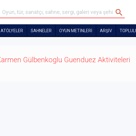
ATÖLYELER
SAHNELER
OYUN METİNLERİ
ARŞİV
TOPLUL
armen Gülbenkoglu Guenduez Aktiviteleri