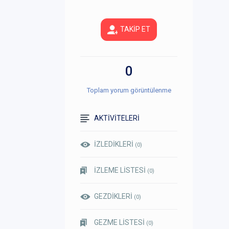
TAKİP ET
0
Toplam yorum görüntülenme
AKTİVİTELERİ
İZLEDİKLERİ
(0)
İZLEME LİSTESİ
(0)
GEZDİKLERİ
(0)
GEZME LİSTESİ
(0)