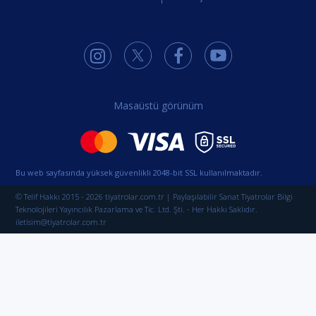
Masaüstü görünüm
Bu web sayfasında yüksek güvenlikli 2048-bit SSL kullanılmaktadır.
© Telif Hakkı 2015 - 2026 tiyatrolar.com.tr | Paylaşılabilir Sanat Tiyatrolar Bilgi
Teknolojileri Yayıncılık Pazarlama ve Tic. Ltd. Şti. - Her Hakkı Saklıdır.
iletisim@tiyatrolar.com.tr