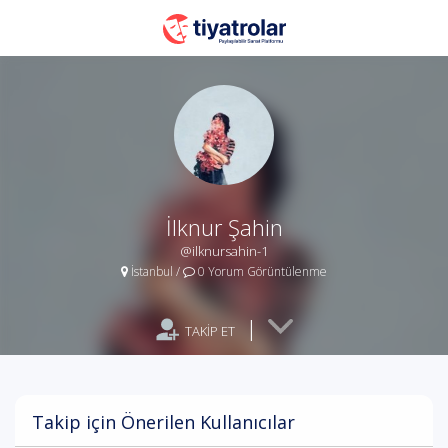
İlknur Şahin
@ilknursahin-1
İstanbul
/
0 Yorum Görüntülenme
|
TAKİP ET
Takip için Önerilen Kullanıcılar