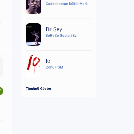
Caddebostan Kültür Merkezi
ı
Bir Şey
BeReZe Gösteri Evi
Io
Zorlu PSM
Tümünü Göster
.1