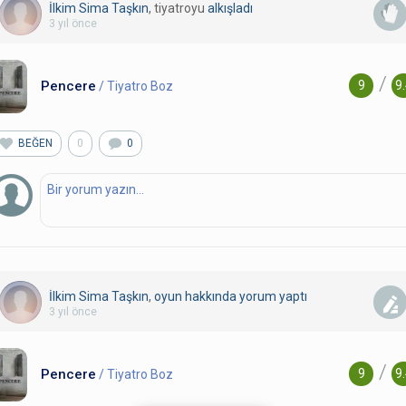
İlkim Sima Taşkın
, tiyatroyu
alkışladı
3 yıl önce
/
Pencere
9
9
/ Tiyatro Boz
BEĞEN
0
0
İlkim Sima Taşkın
,
oyun hakkında yorum
yaptı
3 yıl önce
/
Pencere
9
9
/ Tiyatro Boz