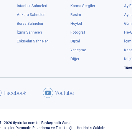
İstanbul Sahneleri
Karma Sergiler
Ay E
Ankara Sahneleri
Resim
Aynu
Bursa Sahneleri
Heykel
Güln
İzmir Sahneleri
Fotoğraf
He-
Eskişehir Sahneleri
Dijital
İçim
Yerleşme
Kas
Diğer
Küç
Tümü
Facebook
Youtube
 - 2026 tiyatrolar.com.tr | Paylaşılabilir Sanat
knolojileri Yayıncılık Pazarlama ve Tic. Ltd. Şti. - Her Hakkı Saklıdır.