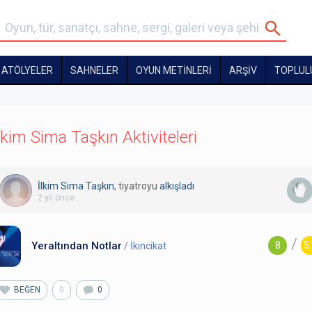
ATÖLYELER
SAHNELER
OYUN METİNLERİ
ARŞİV
TOPLUL
lkim Sima Taşkın Aktiviteleri
İlkim Sima Taşkın
, tiyatroyu
alkışladı
2 yıl önce
/
Yeraltından Notlar
8
5
/ İkincikat
BEĞEN
0
0