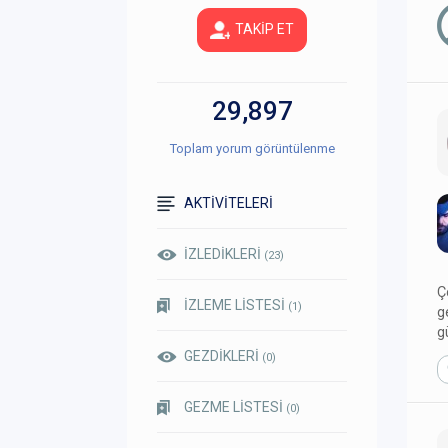
TAKİP ET
29,897
Toplam yorum görüntülenme
AKTİVİTELERİ
İZLEDİKLERİ
(23)
Ç
İZLEME LİSTESİ
(1)
g
g
GEZDİKLERİ
(0)
GEZME LİSTESİ
(0)