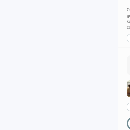
O
g
k
ç