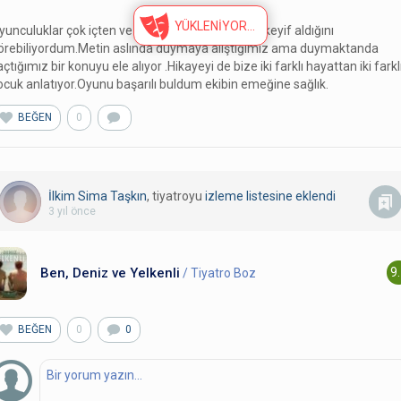
YÜKLENİYOR
yunculuklar çok içten ve samimiydi oyuncuların keyif aldığını
örebiliyordum.Metin aslında duymaya alıştığımız ama duymaktanda
açtığımız bir konuyu ele alıyor .Hikayeyi de bize iki farklı hayattan iki farkl
ocuk anlatıyor.Oyunu başarılı buldum ekibin emeğine sağlık.
BEĞEN
0
İlkim Sima Taşkın
, tiyatroyu
izleme listesine eklendi
3 yıl önce
Ben, Deniz ve Yelkenli
9
/ Tiyatro Boz
BEĞEN
0
0