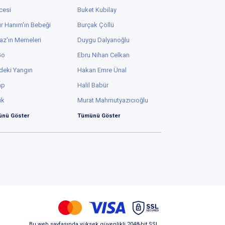
cesi
Buket Kubilay
r Hanım'ın Bebeği
Burçak Çöllü
az'ın Memeleri
Duygu Dalyanoğlu
Go
Ebru Nihan Celkan
deki Yangın
Hakan Emre Ünal
ap
Halil Babür
ük
Murat Mahmutyazıcıoğlu
nü Göster
Tümünü Göster
Bu web sayfasında yüksek güvenlikli 2048-bit SSL