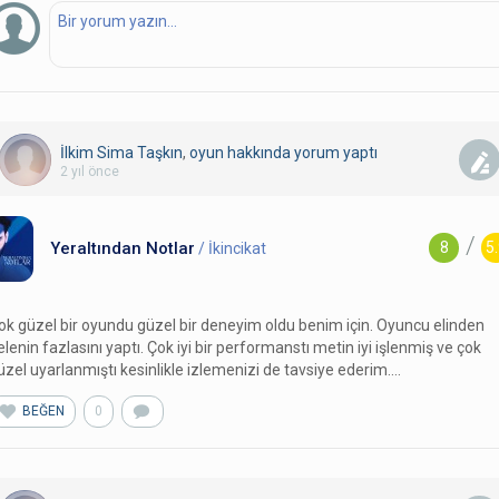
İlkim Sima Taşkın
,
oyun hakkında yorum
yaptı
2 yıl önce
/
Yeraltından Notlar
8
5
/ İkincikat
ok güzel bir oyundu güzel bir deneyim oldu benim için. Oyuncu elinden
elenin fazlasını yaptı. Çok iyi bir performanstı metin iyi işlenmiş ve çok
üzel uyarlanmıştı kesinlikle izlemenizi de tavsiye ederim….
BEĞEN
0