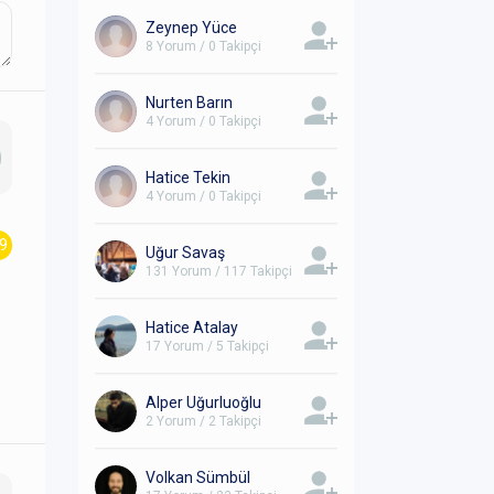
Zeynep Yüce
8 Yorum / 0 Takipçi
Nurten Barın
4 Yorum / 0 Takipçi
Hatice Tekin
4 Yorum / 0 Takipçi
.9
Uğur Savaş
131 Yorum / 117 Takipçi
Hatice Atalay
17 Yorum / 5 Takipçi
Alper Uğurluoğlu
2 Yorum / 2 Takipçi
Volkan Sümbül