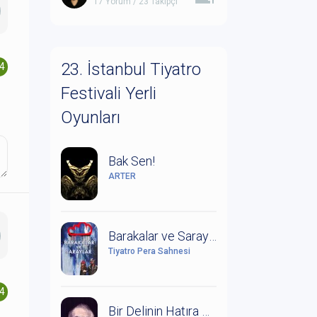
17 Yorum / 23 Takipçi
23. İstanbul Tiyatro
.4
Festivali Yerli
Oyunları
Bak Sen!
ARTER
Barakalar ve Saraylar (Leonce ile Lena Üzerine Bir Çalışma)
Tiyatro Pera Sahnesi
.4
Bir Delinin Hatıra Defteri