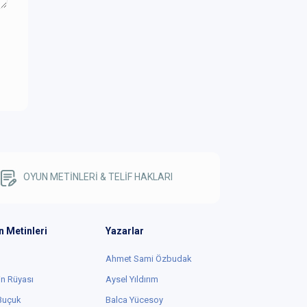
OYUN METİNLERİ & TELİF HAKLARI
n Metinleri
Yazarlar
Ahmet Sami Özbudak
in Rüyası
Aysel Yıldırım
 Buçuk
Balca Yücesoy