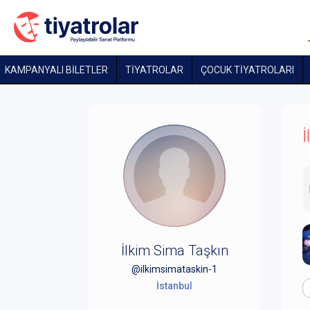
KAMPANYALI BİLETLER
TİYATROLAR
ÇOCUK TIYATROLARI
İ
İlkim Sima Taşkın
@ilkimsimataskin-1
İstanbul