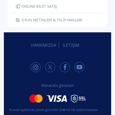
ONLINE BİLET SATIŞ
OYUN METİNLERİ & TELİF HAKLARI
HAKKIMIZDA
İLETİŞİM
Masaüstü görünüm
Bu web sayfasında yüksek güvenlikli 2048-bit SSL kullanılmaktadır.