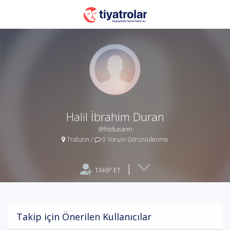
Halil İbrahim Duran
@hidurann
Trabzon
/
0 Yorum Görüntülenme
|
TAKİP ET
Takip için Önerilen Kullanıcılar