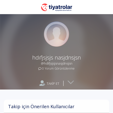
hdıfjsjsjs nasjdnsjsn
@hdifjsjsjsnasjdnsjsn
0 Yorum Görüntülenme
|
TAKİP ET
Takip için Önerilen Kullanıcılar