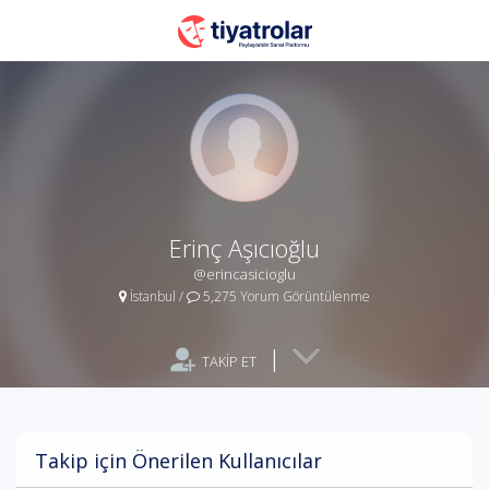
Erinç Aşıcıoğlu
@erincasicioglu
İstanbul
/
5,275 Yorum Görüntülenme
|
TAKİP ET
Takip için Önerilen Kullanıcılar