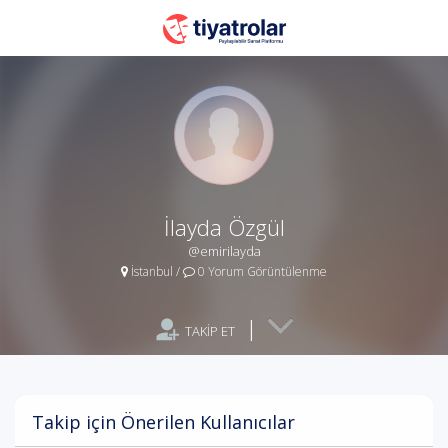
İlayda Özgül
@emirilayda
İstanbul
/
0 Yorum Görüntülenme
|
TAKİP ET
Takip için Önerilen Kullanıcılar