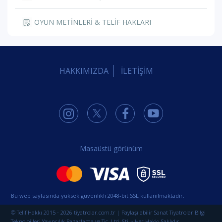
OYUN METİNLERİ & TELİF HAKLARI
HAKKIMIZDA
İLETİŞİM
Masaüstü görünüm
Bu web sayfasında yüksek güvenlikli 2048-bit SSL kullanılmaktadır.
© Telif Hakkı 2015 - 2026 tiyatrolar.com.tr | Paylaşılabilir Sanat Tiyatrolar Bilgi
Teknolojileri Yayıncılık Pazarlama ve Tic. Ltd. Şti. - Her Hakkı Saklıdır.