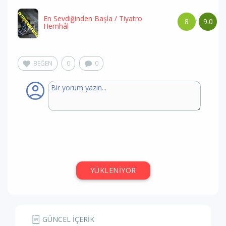
En Sevdiğinden Başla
/ Tiyatro
8
9.0
/
Hemhâl
BEĞEN
0
0
YÜKLENİYOR
GÜNCEL İÇERİK