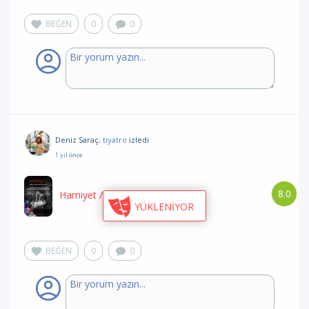
BEĞEN
0
0
Deniz Saraç
, tiyatro
izledi
1 yıl önce
8.0
Hamiyet
/ MOM Yapım
YÜKLENİYOR
BEĞEN
0
0