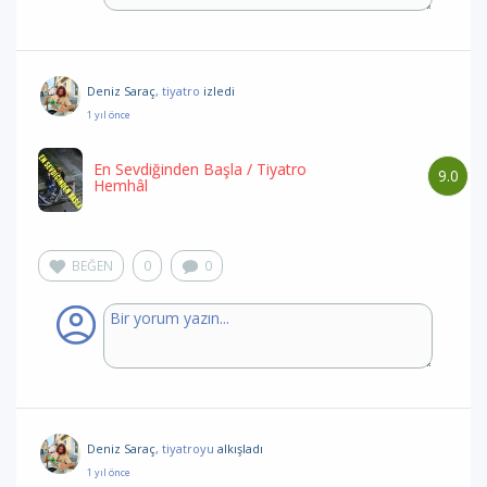
Deniz Saraç
, tiyatro
izledi
1 yıl önce
En Sevdiğinden Başla
/ Tiyatro
9.0
Hemhâl
BEĞEN
0
0
Deniz Saraç
, tiyatroyu
alkışladı
1 yıl önce