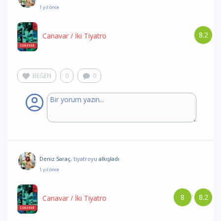
1 yıl önce
8.2
Canavar
/ İki Tiyatro
BEĞEN
0
0
Deniz Saraç
, tiyatroyu
alkışladı
1 yıl önce
8
8.2
/
Canavar
/ İki Tiyatro