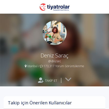
Deniz Saraç
@dnzsrc
İstanbul
/
173,317 Yorum Görüntülenme
|
TAKİP ET
Takip için Önerilen Kullanıcılar