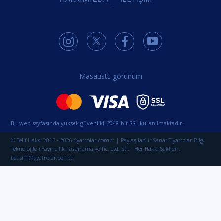
Masaüstü görünüm
Bu web sayfasında yüksek güvenlikli 2048-bit SSL kullanılmaktadır.
© Telif Hakkı 2015 - 2026 tiyatrolar.com.tr | Paylaşılabilir Sanat Tiyatrolar Bilgi
Teknolojileri Yayıncılık Pazarlama ve Tic. Ltd. Şti. - Her Hakkı Saklıdır.
iletisim@tiyatrolar.com.tr