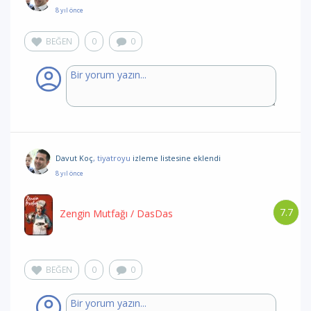
8 yıl önce
BEĞEN
0
0
Davut Koç
, tiyatroyu
izleme listesine eklendi
8 yıl önce
7.7
Zengin Mutfağı
/ DasDas
BEĞEN
0
0