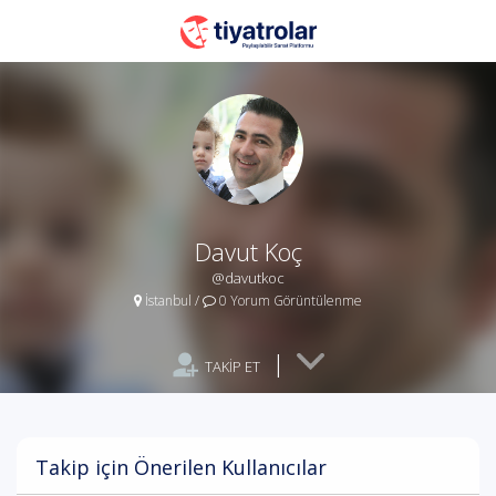
Davut Koç
@davutkoc
İstanbul
/
0 Yorum Görüntülenme
|
TAKİP ET
Takip için Önerilen Kullanıcılar