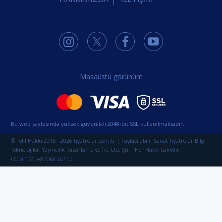
Masaüstü görünüm
Bu web sayfasında yüksek güvenlikli 2048-bit SSL kullanılmaktadır.
© Telif Hakkı 2015 - 2026 tiyatrolar.com.tr | Paylaşılabilir Sanat Tiyatrolar Bilgi
Teknolojileri Yayıncılık Pazarlama ve Tic. Ltd. Şti. - Her Hakkı Saklıdır.
iletisim@tiyatrolar.com.tr