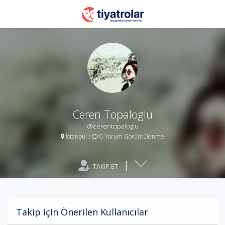
Ceren Topaloglu
@cerentopaloglu
İstanbul
/
0 Yorum Görüntülenme
|
TAKİP ET
Takip için Önerilen Kullanıcılar