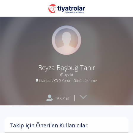
Beyza Başbuğ Tanır
@byzbt
İstanbul
/
0 Yorum Görüntülenme
|
TAKİP ET
Takip için Önerilen Kullanıcılar