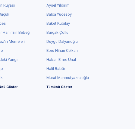
in Rüyası
Aysel Yıldırım
 Buçuk
Balca Yücesoy
cesi
Buket Kubilay
r Hanım'ın Bebeği
Burçak Çöllü
az'ın Memeleri
Duygu Dalyanoğlu
Go
Ebru Nihan Celkan
deki Yangın
Hakan Emre Ünal
ap
Halil Babür
ük
Murat Mahmutyazıcıoğlu
nü Göster
Tümünü Göster