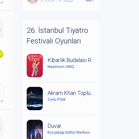
6 Yorum / 4 Takipçi
26. İstanbul Tiyatro
Festivali Oyunları
.7
Kibarlık Budalası Remix
Maximum UNIQ
Akram Khan Topluluğu: Orman Kitabı
Zorlu PSM
Duvar
Kozyatağı Kültür Merkezi