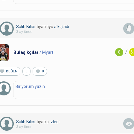
Salih Bilici
, tiyatroyu
alkışladı
3 ay önce
/
Bulaşıkçılar
8
6
/ Myart
BEĞEN
0
0
Salih Bilici
, tiyatro
izledi
3 ay önce