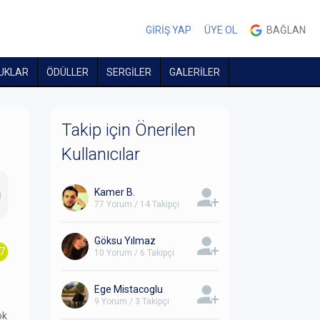
GİRİŞ YAP
ÜYE OL
BAĞLAN
UKLAR
ÖDÜLLER
SERGİLER
GALERİLER
Takip için Önerilen
Kullanıcılar
Kamer B.
77 Yorum / 14 Takipçi
Göksu Yılmaz
.7
10 Yorum / 6 Takipçi
Ege Mistacoglu
9 Yorum / 3 Takipçi
ok