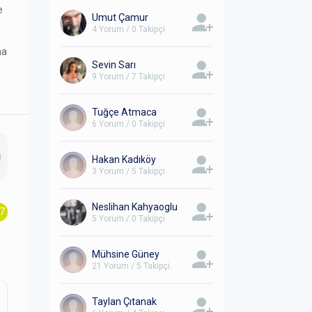
e
Umut Çamur
4 Yorum / 0 Takipçi
ma
Sevin Sarı
9 Yorum / 7 Takipçi
Tuğçe Atmaca
6 Yorum / 0 Takipçi
Hakan Kadıköy
3 Yorum / 5 Takipçi
Neslihan Kahyaoglu
.7
5 Yorum / 0 Takipçi
Mühsine Güney
21 Yorum / 5 Takipçi
Taylan Çıtanak