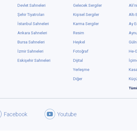
Devlet Sahneleri
Gelecek Sergiler
Ali'n
Şehir Tiyatroları
Kişisel Sergiler
Altı
İstanbul Sahneleri
Karma Sergiler
Ay E
Ankara Sahneleri
Resim
Aynu
Bursa Sahneleri
Heykel
Güln
İzmir Sahneleri
Fotoğraf
He-
Eskişehir Sahneleri
Dijital
İçim
Yerleşme
Kas
Diğer
Küç
Tümü
Facebook
Youtube