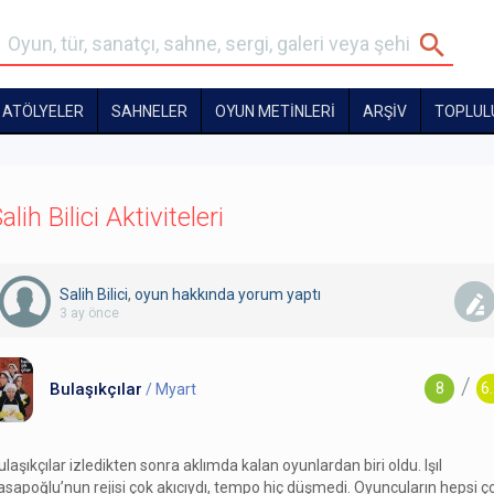
ATÖLYELER
SAHNELER
OYUN METİNLERİ
ARŞİV
TOPLUL
alih Bilici Aktiviteleri
Salih Bilici
,
oyun hakkında yorum
yaptı
3 ay önce
/
Bulaşıkçılar
8
6
/ Myart
ulaşıkçılar izledikten sonra aklımda kalan oyunlardan biri oldu. Işıl
asapoğlu’nun rejisi çok akıcıydı, tempo hiç düşmedi. Oyuncuların hepsi ç