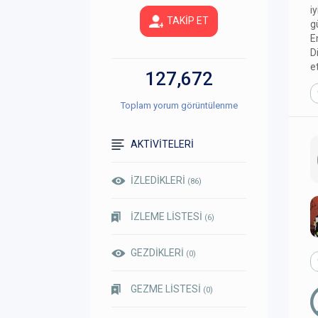
i
TAKİP ET
g
E
D
e
127,672
Toplam yorum görüntülenme
AKTİVİTELERİ
İZLEDİKLERİ
(86)
İZLEME LİSTESİ
(6)
GEZDİKLERİ
(0)
GEZME LİSTESİ
(0)