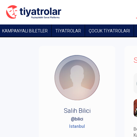
KAMPANYALI BİLETLER
TİYATROLAR
ÇOCUK TIYATROLARI
S
Salih Bilici
@bilici
İstanbul
B
K