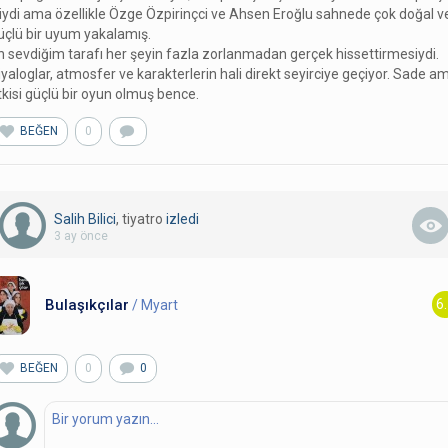
yiydi ama özellikle Özge Özpirinçci ve Ahsen Eroğlu sahnede çok doğal v
üçlü bir uyum yakalamış.
n sevdiğim tarafı her şeyin fazla zorlanmadan gerçek hissettirmesiydi.
iyaloglar, atmosfer ve karakterlerin hali direkt seyirciye geçiyor. Sade a
tkisi güçlü bir oyun olmuş bence.
BEĞEN
0
Salih Bilici
, tiyatro
izledi
3 ay önce
Bulaşıkçılar
6
/ Myart
BEĞEN
0
0