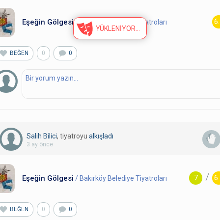
Eşeğin Gölgesi
6
/ Bakırköy Belediye Tiyatroları
YÜKLENİYOR
BEĞEN
0
0
Salih Bilici
, tiyatroyu
alkışladı
3 ay önce
/
Eşeğin Gölgesi
7
6
/ Bakırköy Belediye Tiyatroları
BEĞEN
0
0