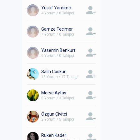
Yusuf Yardımcı
4 Yorum / 0 Takipçi
Gamze Tecimer
7 Yorum / 0 Takipçi
Yasemin Benkurt
6 Yorum / 0 Takipçi
Salih Coskun
18 Yorum / 17 Takipçi
Merve Aytas
8 Yorum / 3 Takipçi
Özgün Çivitci
2 Yorum / 5 Takipçi
Ruken Kader