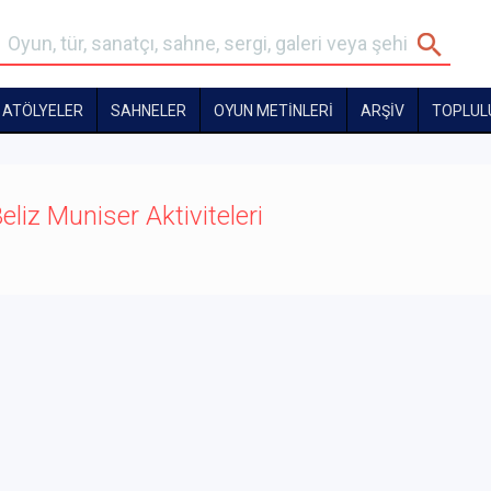
ATÖLYELER
SAHNELER
OYUN METİNLERİ
ARŞİV
TOPLUL
eliz Muniser Aktiviteleri