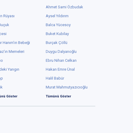
Ahmet Sami Özbudak
in Rüyası
Aysel Yıldırım
 Buçuk
Balca Yücesoy
cesi
Buket Kubilay
r Hanım'ın Bebeği
Burçak Çöllü
az'ın Memeleri
Duygu Dalyanoğlu
Go
Ebru Nihan Celkan
deki Yangın
Hakan Emre Ünal
ap
Halil Babür
ük
Murat Mahmutyazıcıoğlu
nü Göster
Tümünü Göster