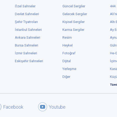
Özel Sahneler
Güncel Sergiler
444
Devlet Sahneleri
Gelecek Sergiler
Ali'n
Şehir Tiyatroları
Kişisel Sergiler
Altı
İstanbul Sahneleri
Karma Sergiler
Ay E
Ankara Sahneleri
Resim
Aynu
Bursa Sahneleri
Heykel
Güln
İzmir Sahneleri
Fotoğraf
He-
Eskişehir Sahneleri
Dijital
İçim
Yerleşme
Kas
Diğer
Küç
Tümü
Facebook
Youtube