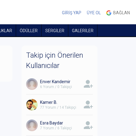
GİRİŞ YAP
ÜYE OL
BAĞLAN
UKLAR
ÖDÜLLER
SERGİLER
GALERİLER
Takip için Önerilen
Kullanıcılar
Enver Kandemir
6 Yorum / 0 Takipçi
Kamer B.
77 Yorum / 14 Takipçi
Esra Baydar
7 Yorum / 6 Takipçi