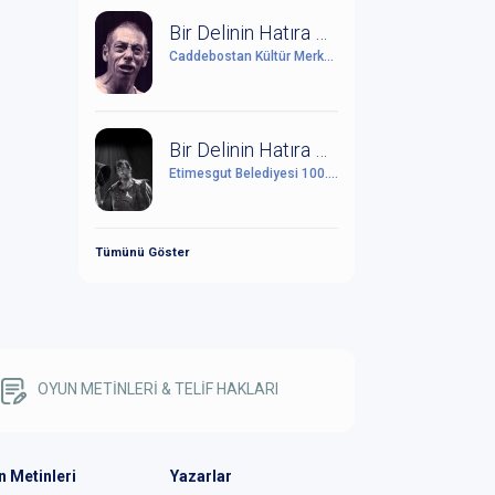
Bir Delinin Hatıra Defteri
Caddebostan Kültür Merkezi
Bir Delinin Hatıra Defteri
Etimesgut Belediyesi 100. Yıl Cumhuriyet Kültür Sanat Merkezi
Tümünü Göster
OYUN METİNLERİ & TELİF HAKLARI
n Metinleri
Yazarlar