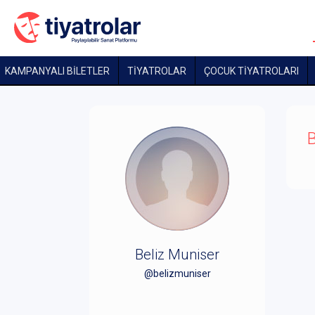
KAMPANYALI BİLETLER
TİYATROLAR
ÇOCUK TIYATROLARI
B
Beliz Muniser
@belizmuniser