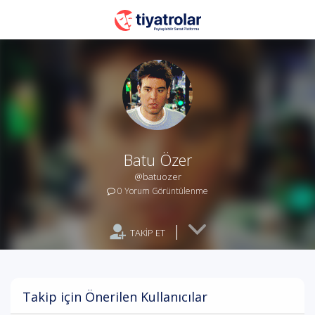
Batu Özer
@batuozer
0 Yorum Görüntülenme
|
TAKİP ET
Takip için Önerilen Kullanıcılar