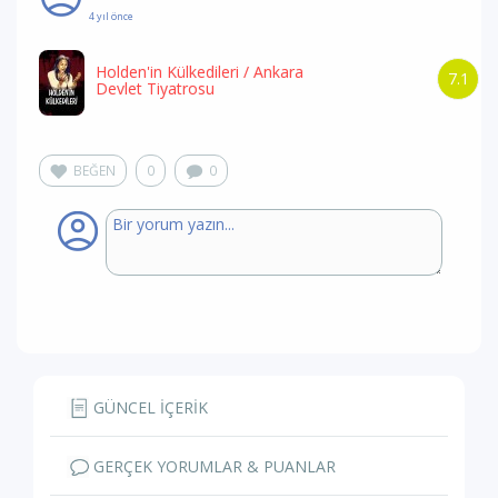
4 yıl önce
Holden'in Külkedileri
/ Ankara
7.1
Devlet Tiyatrosu
BEĞEN
0
0
GÜNCEL İÇERİK
GERÇEK YORUMLAR & PUANLAR