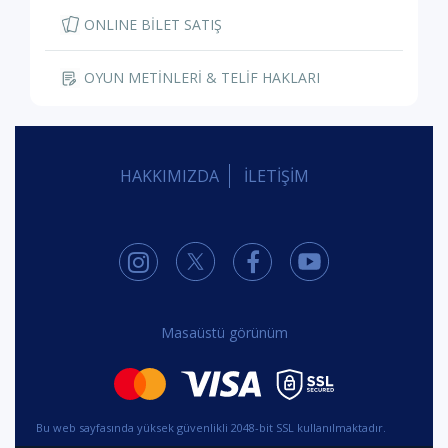
ONLINE BİLET SATIŞ
OYUN METİNLERİ & TELİF HAKLARI
HAKKIMIZDA
İLETİŞİM
Masaüstü görünüm
Bu web sayfasında yüksek güvenlikli 2048-bit SSL kullanılmaktadır.