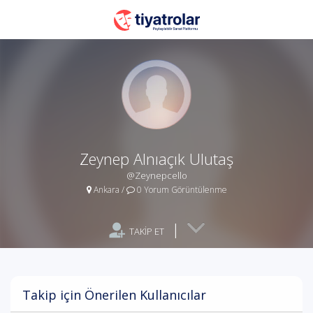
Zeynep Alnıaçık Ulutaş
@Zeynepcello
Ankara
/
0 Yorum Görüntülenme
|
TAKİP ET
Takip için Önerilen Kullanıcılar