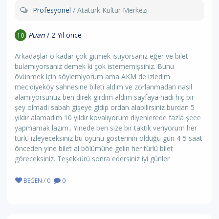
Profesyonel
/ Atatürk Kültür Merkezi
Puan
/ 2 Yıl önce
10
Arkadaşlar o kadar çok gitmek istiyorsanız eğer ve bilet
bulamıyorsanız demek ki çok istememişsiniz. Bunu
övünmek için söylemiyorum ama AKM de izledim
mecidiyeköy sahnesine bileti aldım ve zorlanmadan nasıl
alamıyorsunuz ben direk girdim aldım sayfaya hadi hiç bir
şey olmadı sabah gişeye gidip ordan alabilirsiniz burdan 5
yıldır alamadım 10 yıldır kovalıyorum diyenlerede fazla şeee
yapmamak lazım.. Yinede ben size bir taktik veriyorum her
türlü izleyeceksiniz bu oyunu gösterinin olduğu gün 4-5 saat
önceden yine bilet al bölümüne gelin her türlü bilet
göreceksiniz. Teşekkürü sonra edersiniz iyi günler
BEĞEN / 0
0