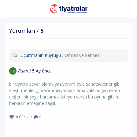
Yorumları /
5
Uçurtmanın Kuyruğu
/ Ümraniye Sahnesi
Puan
/ 5 Ay önce
10
bir tiyatro sever olarak yazıyorum öyle sanatseverler gibi
eleştirmenler gibi yorumlayamam ama vaktini gerçekten
değerli bir şeye harcamak isteyen varsa bu oyuna gitsin.
herkesin emeğine sağlık
BEĞEN / 0
0