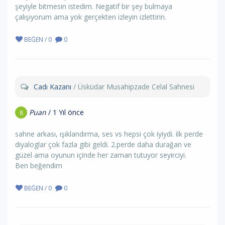
şeyiyle bitmesin istedim. Negatif bir şey bulmaya
çalışıyorum ama yok gerçekten izleyin izlettirin.
BEĞEN / 0
0
Cadı Kazanı
/ Üsküdar Musahipzade Celal Sahnesi
Puan
/ 1 Yıl önce
8
sahne arkası, ışıklandırma, ses vs hepsi çok iyiydi. ilk perde
diyaloglar çok fazla gibi geldi. 2.perde daha durağan ve
güzel ama oyunun içinde her zaman tutuyor seyirciyi.
Ben beğendim
BEĞEN / 0
0