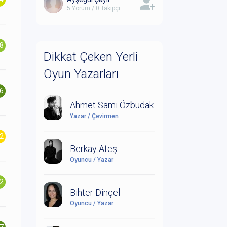
5 Yorum / 0 Takipçi
.8
Dikkat Çeken Yerli
Oyun Yazarları
.6
Ahmet Sami Özbudak
Yazar / Çevirmen
.2
Berkay Ateş
Oyuncu / Yazar
.2
Bihter Dinçel
Oyuncu / Yazar