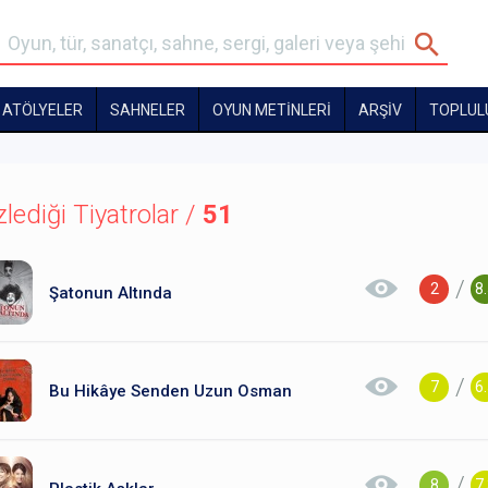
ATÖLYELER
SAHNELER
OYUN METİNLERİ
ARŞİV
TOPLUL
zlediği Tiyatrolar /
51
/
2
8
Şatonun Altında
/
7
6
Bu Hikâye Senden Uzun Osman
/
8
7