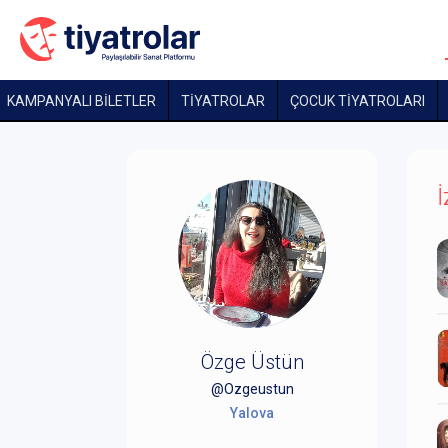
KAMPANYALI BİLETLER
TİYATROLAR
ÇOCUK TIYATROLARI
İ
Özge Üstün
@Ozgeustun
Yalova