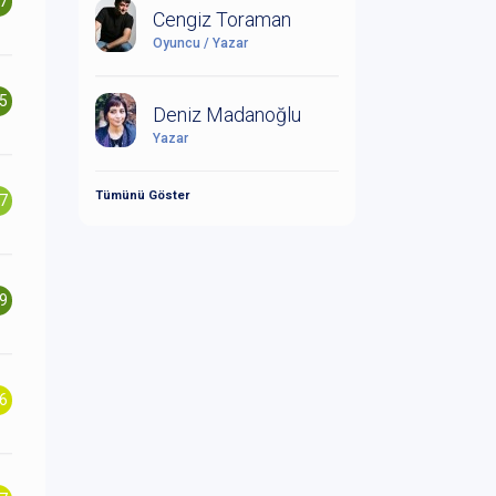
.7
Cengiz Toraman
Oyuncu / Yazar
.5
Deniz Madanoğlu
Yazar
Tümünü Göster
.7
.9
.6