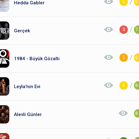
/
6
6
Hedda Gabler
/
3
7
Gerçek
/
5
6
1984 - Büyük Gözaltı
/
6
8
Leyla'nın Evi
8
Alevli Günler