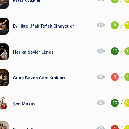
Plastik Aşklar
/
8
7
Evlilikte Ufak Tefek Cinayetler
/
10
8
Harika Şeyler Listesi
/
3
7
Güne Bakan Cam Kırıkları
/
10
6
Şen Makas
/
1
7