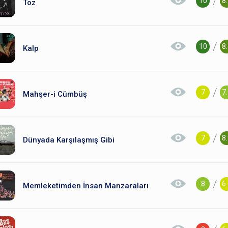
/
10
8
Toz
/
10
8
Kalp
/
7
7
Mahşer-i Cümbüş
/
7
8
Dünyada Karşılaşmış Gibi
/
8
6
Memleketimden İnsan Manzaraları