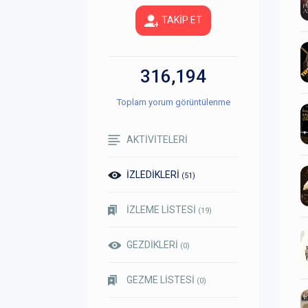
TAKİP ET
316,194
Toplam yorum görüntülenme
AKTİVİTELERİ
İZLEDİKLERİ
(51)
İZLEME LİSTESİ
(19)
GEZDİKLERİ
(0)
GEZME LİSTESİ
(0)