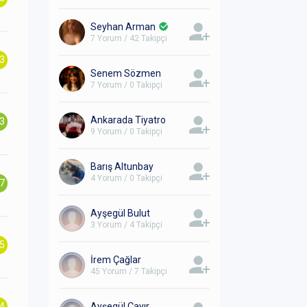
Seyhan Arman
7 Yorum / 42 Takipçi
.3
Senem Sözmen
7 Yorum / 0 Takipçi
Ankarada Tiyatro
.3
9 Yorum / 0 Takipçi
Barış Altunbay
4 Yorum / 0 Takipçi
.7
Ayşegül Bulut
3 Yorum / 4 Takipçi
.5
İrem Çağlar
45 Yorum / 7 Takipçi
.4
Ayşegül Çayır