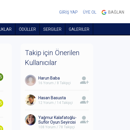
GİRİŞ YAP
ÜYE OL
BAĞLAN
UKLAR
ÖDÜLLER
SERGİLER
GALERİLER
Takip için Önerilen
Kullanıcılar
.5
Harun Baba
16 Yorum / 8 Takipçi
Hasan Basusta
.5
12 Yorum / 14 Takipçi
Yağmur Kalafatoğlu-
Suflör Oyun Seyircisi
108 Yorum / 78 Takipçi
.3