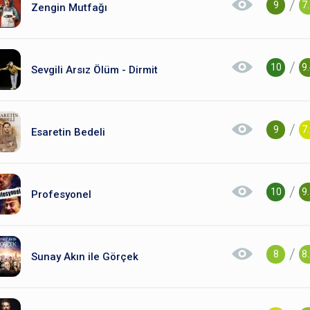
/
9
7
Zengin Mutfağı
/
10
9
Sevgili Arsız Ölüm - Dirmit
/
9
7
Esaretin Bedeli
/
10
9
Profesyonel
/
8
8
Sunay Akın ile Görçek