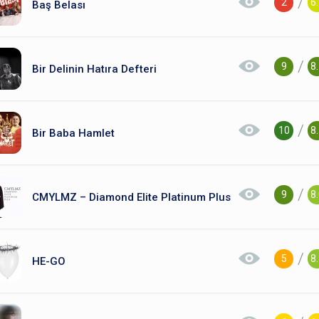
/
2
6
Baş Belası
/
9
8
Bir Delinin Hatıra Defteri
/
10
8
Bir Baba Hamlet
/
9
8
CMYLMZ – Diamond Elite Platinum Plus
/
5
8
HE-GO