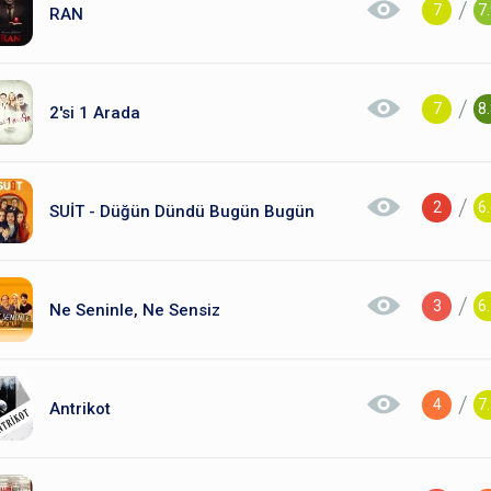
/
7
7
RAN
/
7
8
2'si 1 Arada
/
2
6
SUİT - Düğün Dündü Bugün Bugün
/
3
6
Ne Seninle, Ne Sensiz
/
4
7
Antrikot