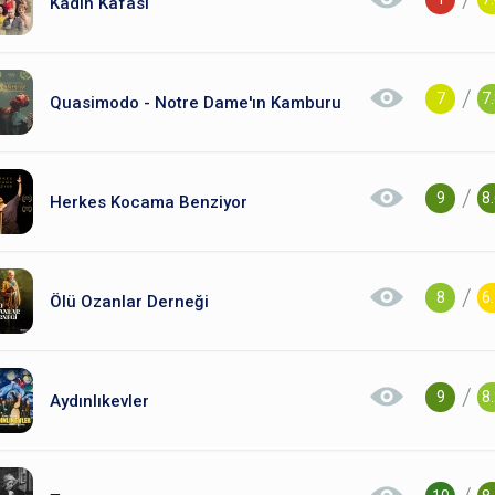
Kadın Kafası
/
7
7
Quasimodo - Notre Dame'ın Kamburu
/
9
8
Herkes Kocama Benziyor
/
8
6
Ölü Ozanlar Derneği
/
9
8
Aydınlıkevler