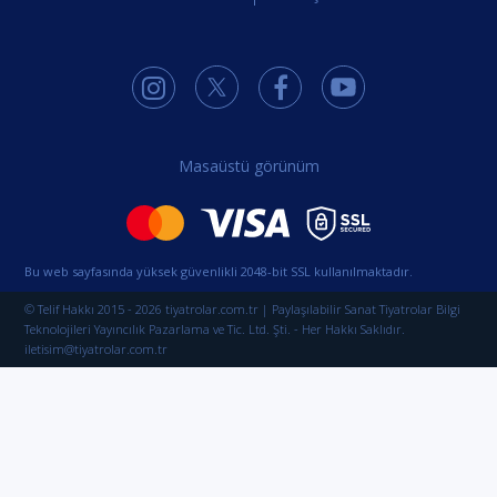
Masaüstü görünüm
Bu web sayfasında yüksek güvenlikli 2048-bit SSL kullanılmaktadır.
© Telif Hakkı 2015 - 2026 tiyatrolar.com.tr | Paylaşılabilir Sanat Tiyatrolar Bilgi
Teknolojileri Yayıncılık Pazarlama ve Tic. Ltd. Şti. - Her Hakkı Saklıdır.
iletisim@tiyatrolar.com.tr