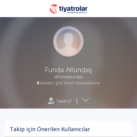
Funda Altundaş
@Fundaltundas
İstanbul
/
0 Yorum Görüntülenme
|
TAKİP ET
Takip için Önerilen Kullanıcılar