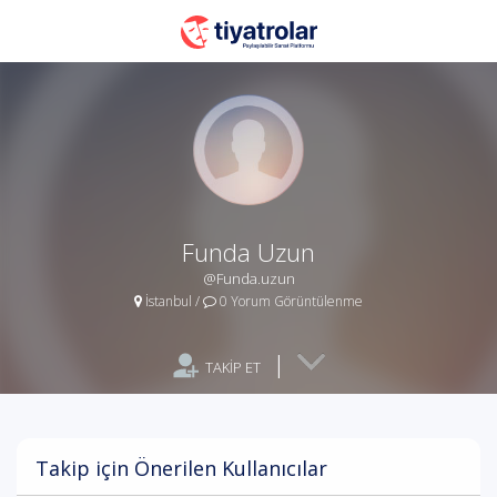
Funda Uzun
@Funda.uzun
İstanbul
/
0 Yorum Görüntülenme
|
TAKİP ET
Takip için Önerilen Kullanıcılar