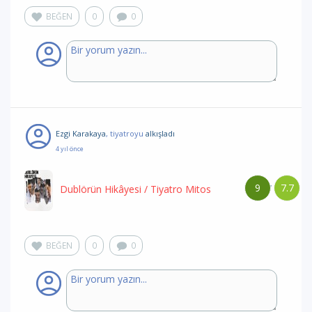
BEĞEN
0
0
Ezgi Karakaya
, tiyatroyu
alkışladı
4 yıl önce
9
7.7
/
Dublörün Hikâyesi
/ Tiyatro Mitos
BEĞEN
0
0