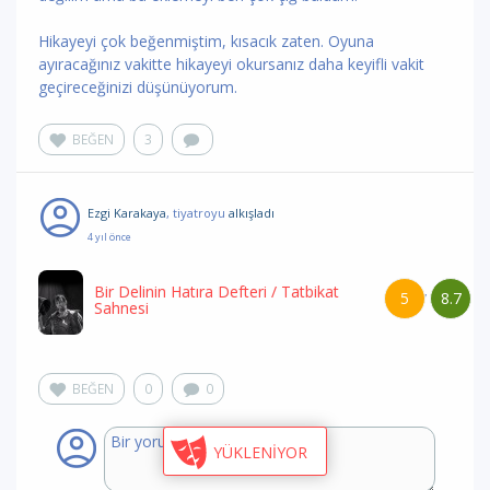
Hikayeyi çok beğenmiştim, kısacık zaten. Oyuna
ayıracağınız vakitte hikayeyi okursanız daha keyifli vakit
geçireceğinizi düşünüyorum.
BEĞEN
3
Ezgi Karakaya
, tiyatroyu
alkışladı
4 yıl önce
Bir Delinin Hatıra Defteri
/ Tatbikat
5
8.7
/
Sahnesi
BEĞEN
0
0
YÜKLENİYOR