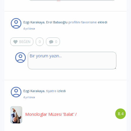
Ezgi Karakaya
,
Erol Babaoğlu
profilini favorisine
ekledi
4 yıl önce
BEĞEN
0
0
Ezgi Karakaya
, tiyatro
izledi
4 yıl önce
8.4
Monologlar Müzesi ‘Balat’
/