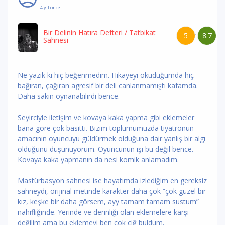
4 yıl önce
Bir Delinin Hatıra Defteri
/ Tatbikat
5
8.7
/
Sahnesi
Ne yazık ki hiç beğenmedim. Hikayeyi okuduğumda hiç
bağıran, çağıran agresif bir deli canlanmamıştı kafamda.
Daha sakin oynanabilirdi bence.
Seyirciyle iletişim ve kovaya kaka yapma gibi eklemeler
bana göre çok basitti. Bizim toplumumuzda tiyatronun
amacının oyuncuyu güldürmek olduğuna dair yanlış bir algı
olduğunu düşünüyorum. Oyuncunun işi bu değil bence.
Kovaya kaka yapmanın da nesi komik anlamadım.
Mastürbasyon sahnesi ise hayatımda izlediğim en gereksiz
sahneydi, orijinal metinde karakter daha çok “çok güzel bir
kız, keşke bir daha görsem, ayy tamam tamam sustum”
nahifliğinde. Yerinde ve derinliği olan eklemelere karşı
değilim ama bu eklemeyi ben çok çiğ buldum.