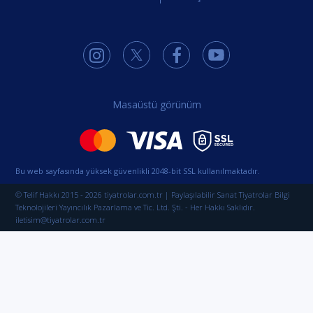
Masaüstü görünüm
Bu web sayfasında yüksek güvenlikli 2048-bit SSL kullanılmaktadır.
© Telif Hakkı 2015 - 2026 tiyatrolar.com.tr | Paylaşılabilir Sanat Tiyatrolar Bilgi
Teknolojileri Yayıncılık Pazarlama ve Tic. Ltd. Şti. - Her Hakkı Saklıdır.
iletisim@tiyatrolar.com.tr