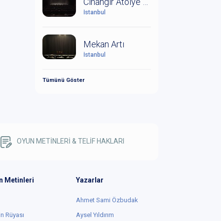
Cihangir Atölye Sahnesi
İstanbul
Mekan Artı
İstanbul
Tümünü Göster
OYUN METİNLERİ & TELİF HAKLARI
n Metinleri
Yazarlar
Ahmet Sami Özbudak
in Rüyası
Aysel Yıldırım