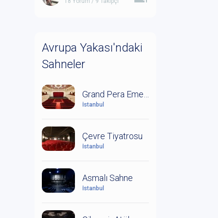
18 Yorum / 9 Takipçi
Avrupa Yakası'ndaki
Sahneler
Grand Pera Emek Sahnesi
İstanbul
Çevre Tiyatrosu
İstanbul
Asmalı Sahne
İstanbul