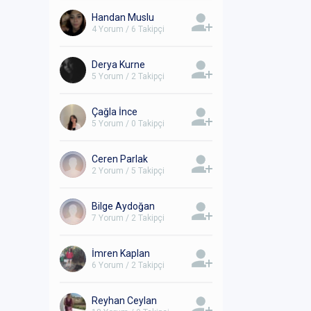
Handan Muslu
4 Yorum / 6 Takipçi
Derya Kurne
5 Yorum / 2 Takipçi
Çağla İnce
5 Yorum / 0 Takipçi
Ceren Parlak
2 Yorum / 5 Takipçi
Bilge Aydoğan
7 Yorum / 2 Takipçi
İmren Kaplan
6 Yorum / 2 Takipçi
Reyhan Ceylan