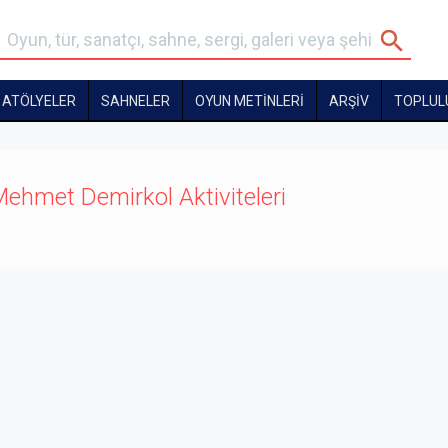
ATÖLYELER
SAHNELER
OYUN METİNLERİ
ARŞİV
TOPLUL
ehmet Demirkol Aktiviteleri