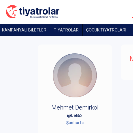
KAMPANYALI BİLETLER
TİYATROLAR
ÇOCUK TIYATROLARI
M
Mehmet Demirkol
@Deli63
Şanlıurfa