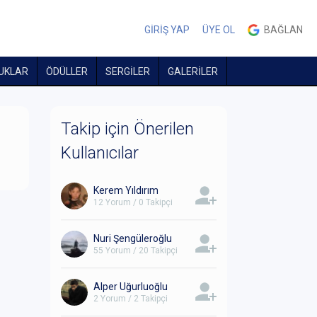
GİRİŞ YAP
ÜYE OL
BAĞLAN
UKLAR
ÖDÜLLER
SERGİLER
GALERİLER
Takip için Önerilen
Kullanıcılar
Kerem Yıldırım
12 Yorum / 0 Takipçi
Nuri Şengüleroğlu
55 Yorum / 20 Takipçi
Alper Uğurluoğlu
2 Yorum / 2 Takipçi