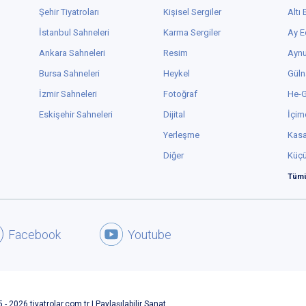
Şehir Tiyatroları
Kişisel Sergiler
Altı
İstanbul Sahneleri
Karma Sergiler
Ay E
Ankara Sahneleri
Resim
Aynu
Bursa Sahneleri
Heykel
Güln
İzmir Sahneleri
Fotoğraf
He-
Eskişehir Sahneleri
Dijital
İçim
Yerleşme
Kas
Diğer
Küç
Tümü
Facebook
Youtube
 - 2026 tiyatrolar.com.tr | Paylaşılabilir Sanat