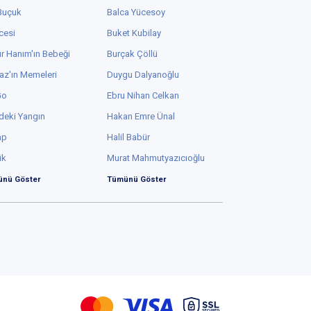
 Buçuk
Balca Yücesoy
cesi
Buket Kubilay
r Hanım'ın Bebeği
Burçak Çöllü
az'ın Memeleri
Duygu Dalyanoğlu
Go
Ebru Nihan Celkan
deki Yangın
Hakan Emre Ünal
ap
Halil Babür
ük
Murat Mahmutyazıcıoğlu
nü Göster
Tümünü Göster